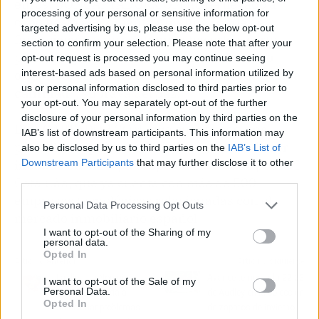
euros. DONCAPTADOR.COM no ha llevado a
processing of your personal or sensitive information for
cabo hasta el momento ninguna ronda de
targeted advertising by us, please use the below opt-out
financiación y no contempla hacerlo a corto
section to confirm your selection. Please note that after your
plazo, ya que se centra
“en un crecimiento
opt-out request is processed you may continue seeing
interest-based ads based on personal information utilized by
orgánico, centrado más en la calidad que en la
us or personal information disclosed to third parties prior to
cantidad”
, subraya del Saz.
your opt-out. You may separately opt-out of the further
disclosure of your personal information by third parties on the
DONCAPTADOR.COM, que cuenta con una
IAB’s list of downstream participants. This information may
plantilla de quince trabajadores, acaba de ser
also be disclosed by us to third parties on the
IAB’s List of
Downstream Participants
that may further disclose it to other
incluido en el Mapa Proptech elaborado por API
third parties.
Cataluña, que ya cuenta con más de 500
empresas tecnológicas relacionadas con el
Personal Data Processing Opt Outs
mercado inmobiliario español.
I want to opt-out of the Sharing of my
personal data.
Opted In
Artículo anterior
Artículo siguiente
La dietista Noemi
Avance temporada 22-23
I want to opt-out of the Sale of my
Personal Data.
González ayuda a
de Audley en la colección
Opted In
solucionar problemas
de zapatos de invierno