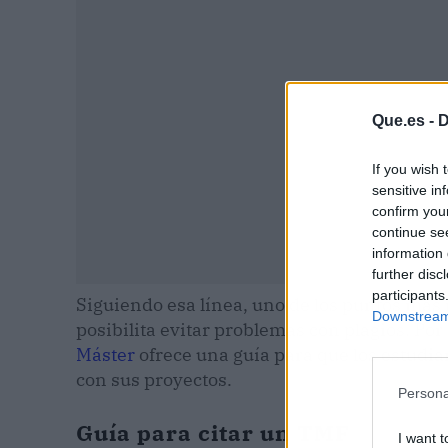
Que.es -
D
If you wish 
sensitive in
confirm you
continue se
information 
further disc
participants
Siguiendo esa línea, uno de los puntos más
Downstream 
posibilita evitar problemas con plagios. Por
Máster
ofrece una guía para que los estudi
con sus proyectos.
Persona
Guía para citar un TMF
I want t