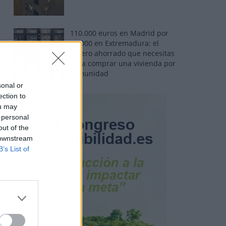
110.000 euros en Madrid por
31.000 en Extremadura: el
dinero ahorrado que necesitas
para comprar una vivienda por
comunidad
sonal or
ection to
ou may
 personal
out of the
 downstream
B’s List of