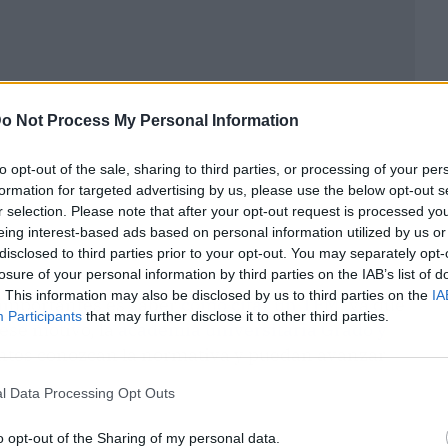
o Not Process My Personal Information
to opt-out of the sale, sharing to third parties, or processing of your per
formation for targeted advertising by us, please use the below opt-out s
r selection. Please note that after your opt-out request is processed y
eing interest-based ads based on personal information utilized by us or
disclosed to third parties prior to your opt-out. You may separately opt-
losure of your personal information by third parties on the IAB’s list of
. This information may also be disclosed by us to third parties on the
IA
 importantes es saber
cómo citar un TFM
, ya que
Participants
that may further disclose it to other third parties.
 ese motivo, la
academia universitaria Grado y
antes conozcan la normativa y puedan avanzar
l Data Processing Opt Outs
o opt-out of the Sharing of my personal data.