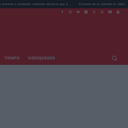
iedad: síntomas idénticos que a...
El precio de la vivienda en Valencia sube a 3.485 .
TIEMPO
VIDEOJUEGOS