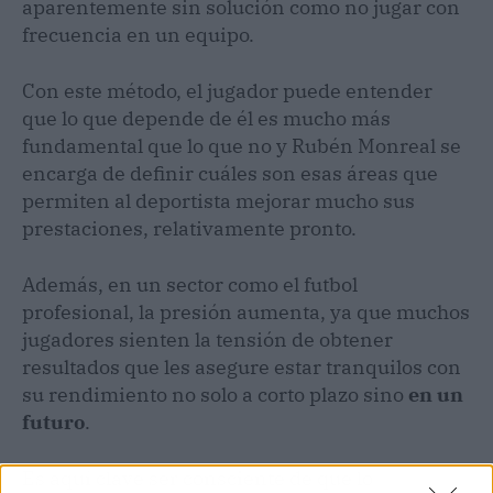
aparentemente sin solución como no jugar con
frecuencia en un equipo.
Con este método, el jugador puede entender
que lo que depende de él es mucho más
fundamental que lo que no y Rubén Monreal se
encarga de definir cuáles son esas áreas que
permiten al deportista mejorar mucho sus
prestaciones, relativamente pronto.
Además, en un sector como el futbol
profesional, la presión aumenta, ya que muchos
jugadores sienten la tensión de obtener
resultados que les asegure estar tranquilos con
su rendimiento no solo a corto plazo sino
en un
futuro
.
Es aquí clave ser consciente de que lo