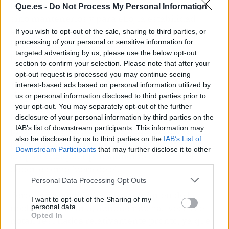
importante no es obtener buenos resultados,
Que.es -
Do Not Process My Personal Information
sino mantenerlos y para ello, la estabilidad
emocional que se puede mejorar con
If you wish to opt-out of the sale, sharing to third parties, or
processing of your personal or sensitive information for
herramientas que funcionan en el
deporte
targeted advertising by us, please use the below opt-out
juega un papel fundamental
section to confirm your selection. Please note that after your
opt-out request is processed you may continue seeing
Coaching
para mejorar el nivel
interest-based ads based on personal information utilized by
deportivo
us or personal information disclosed to third parties prior to
your opt-out. You may separately opt-out of the further
Una de las cosas que diferencia a Rubén es la
disclosure of your personal information by third parties on the
IAB’s list of downstream participants. This information may
práctica de atención plena o
mindfulness
,
also be disclosed by us to third parties on the
IAB’s List of
porque mantenerse enfocado es la clave para
Downstream Participants
that may further disclose it to other
aceptar cualquier pensamiento tanto en el
third parties.
deporte como fuera de él.
Personal Data Processing Opt Outs
Pero, estas cualidades no se obtienen de la
I want to opt-out of the Sharing of my
noche a la mañana, aunque muchas veces se
personal data.
Opted In
notan resultados relativamente pronto, ya que