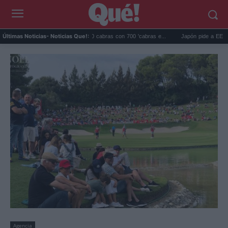
Galápagos eliminó 140.000 cabras con 700 'cabras e...
Japón pide a EEUU que dej
Últimas Noticias
- Noticias Que!:
Agencia