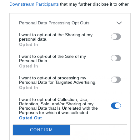
Downstream Participants
that may further disclose it to other
third parties.
Personal Data Processing Opt Outs
I want to opt-out of the Sharing of my
personal data.
Opted In
I want to opt-out of the Sale of my
Personal Data.
Opted In
Más de 1.200 proyectos realizados en España
I want to opt-out of processing my
Personal Data for Targeted Advertising.
avalan los servicios de la compañía,
Opted In
consolidándose como una marca referente en el
sector de la construcción que crea espacios
I want to opt-out of Collection, Use,
Retention, Sale, and/or Sharing of my
funcionales y eficientes.
Personal Data that Is Unrelated with the
Purposes for which it was collected.
Opted Out
Artículo anterior
Artículo siguiente
CONFIRM
Tablón de anuncios digital
El aceite de Oliva Virgen