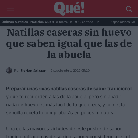
Game of Thrones obra de teatro: la RSC estrena 'Th...
Oposiciones Madrid agos
Últimas Noticias
- Noticias Que!:
Natillas caseras sin huevo
que saben igual que las de
la abuela
-
Por
Florian Salazar
2 septiembre, 2022 05:29
Preparar unas ricas natillas caseras de sabor tradicional
y que te recuerden a las de la abuela, pero sin añadir
nada de huevo es más fácil de lo que crees, y con esta
sencilla receta lo comprobarás en pocos minutos.
Una de las mayores virtudes de este postre de sabor
tradicional, además de su rico sabor y consistencia, es el