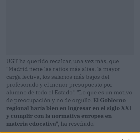
UGT ha querido recalcar, una vez más, que
"Madrid tiene las ratios más altas, la mayor
carga lectiva, los salarios más bajos del
profesorado y el menor presupuesto por
alumno de todo el Estado". "Lo que es un motivo
de preocupación y no de orgullo.
El Gobierno
regional haría bien en ingresar en el siglo XXI
y cumplir con la normativa europea en
materia educativa",
ha reseñado.