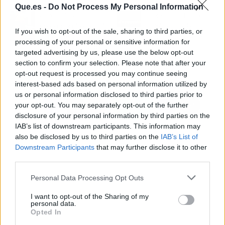
Artículo anterior
Artículo siguiente
Que.es -
Do Not Process My Personal Information
JUPOL critica al
La Red de Lucha contra
Gobierno por "beneficiar"
la Pobreza celebra la
If you wish to opt-out of the sale, sharing to third parties, or
a 'Txapote' y Parot:
reducción del IVA del
processing of your personal or sensitive information for
"Carece de justificación y
gas y pide que se
targeted advertising by us, please use the below opt-out
rompe el consenso"
prolongue después
section to confirm your selection. Please note that after your
diciembre
opt-out request is processed you may continue seeing
interest-based ads based on personal information utilized by
us or personal information disclosed to third parties prior to
your opt-out. You may separately opt-out of the further
disclosure of your personal information by third parties on the
IAB’s list of downstream participants. This information may
also be disclosed by us to third parties on the
IAB’s List of
Downstream Participants
that may further disclose it to other
third parties.
Personal Data Processing Opt Outs
I want to opt-out of the Sharing of my
personal data.
Opted In