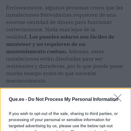
Erróneamente, algunas personas creen que las
instalaciones fotovoltaicas requieren de una
enorme cantidad de dinero para funcionar
correctamente. Nada más lejos de la
realidad.
Los paneles solares son fáciles de
mantener y no requieren de un
mantenimiento costoso.
Además, estas
instalaciones están diseñadas para ser
resistentes y duraderas, por lo que puede pasar
mucho tiempo antes de que necesite
mantenimiento.
Que.es -
Do Not Process My Personal Information
If you wish to opt-out of the sale, sharing to third parties, or
processing of your personal or sensitive information for
targeted advertising by us, please use the below opt-out