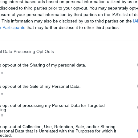
 espectáculo para amantes de su
eing interest-based ads based on personal information utilized by us or
inera no es un tributo, sino que es la
disclosed to third parties prior to your opt-out. You may separately opt-
losure of your personal information by third parties on the IAB’s list of
 sus grabaciones y conciertos desde hace más
. This information may also be disclosed by us to third parties on the
IA
Participants
that may further disclose it to other third parties.
l Data Processing Opt Outs
o opt-out of the Sharing of my personal data.
In
o opt-out of the Sale of my Personal Data.
In
to opt-out of processing my Personal Data for Targeted
ing.
In
o opt-out of Collection, Use, Retention, Sale, and/or Sharing
ublicidad
ersonal Data that Is Unrelated with the Purposes for which it
lected.