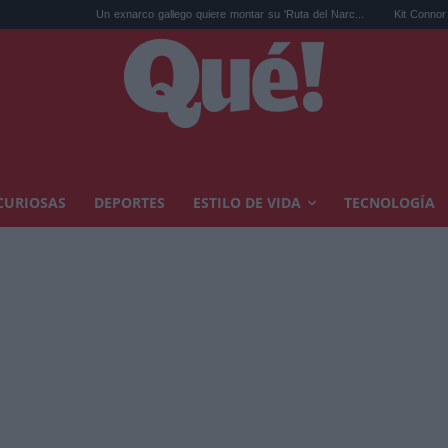
Un exnarco gallego quiere montar su 'Ruta del Narc...
Kit Connor será Cíclope e
CURIOSAS
DEPORTES
ESTILO DE VIDA
TECNOLOGÍA