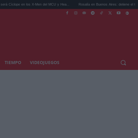
n los X-Men del MCU y Hea...
Rosalía en Buenos Aires: detiene el tráfico y se s...
TIEMPO
VIDEOJUEGOS