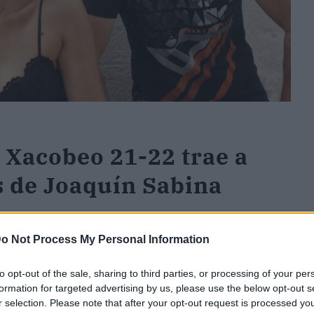
 Xacobeo 21-22 trae a
s de Joaquín Sabina
o Not Process My Personal Information
s un tributo a Sabina, es la auténtica banda de
to opt-out of the sale, sharing to third parties, or processing of your per
formation for targeted advertising by us, please use the below opt-out s
os de Joaquín Sabina encontraron la manera de
r selection. Please note that after your opt-out request is processed y