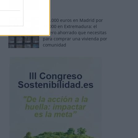
110.000 euros en Madrid por
31.000 en Extremadura: el
dinero ahorrado que necesitas
para comprar una vivienda por
comunidad