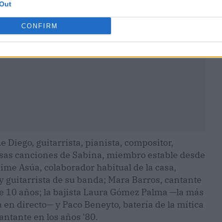
Out
CONFIRM
 Diego, guitarrista, pianista, compositor,
osas canciones de Sabina, miembro estable desde
ime Asúa, colaborador habitual de la casa,
y guitarrista de su banda; Mara Barros, cantante
de 10 años; la bajista Laura Gómez Palma —la más
 en directo— y Paco Beneyto, batería de la mítica
ntante en los años '80.