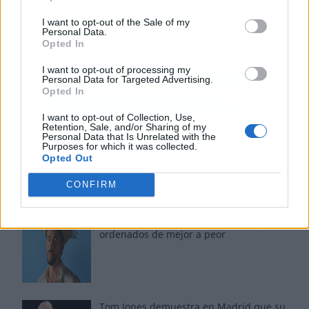
I want to opt-out of the Sale of my
Personal Data.
Opted In
I want to opt-out of processing my
Personal Data for Targeted Advertising.
Opted In
I want to opt-out of Collection, Use,
Retention, Sale, and/or Sharing of my
Personal Data that Is Unrelated with the
Purposes for which it was collected.
Opted Out
Los más vistos
CONFIRM
Los 7 mejores discos de Bad Bunny,
ordenados de mejor a peor
Tom Jones demuestra en Madrid que su