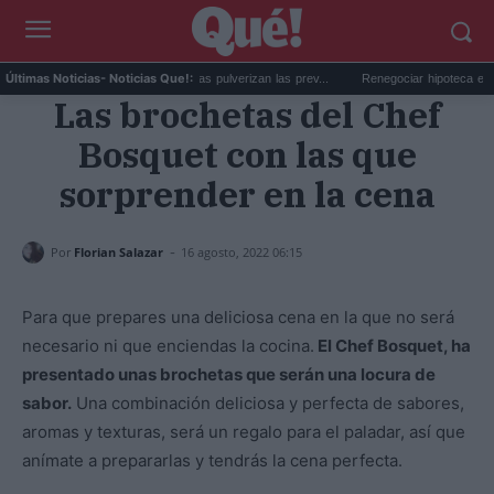
GTA 6 en Netflix: las reservas pulverizan las prev...
Renegociar hipoteca euríbor al
Últimas Noticias
- Noticias Que!:
Las brochetas del Chef
Bosquet con las que
sorprender en la cena
-
Por
Florian Salazar
16 agosto, 2022 06:15
Para que prepares una deliciosa cena en la que no será
necesario ni que enciendas la cocina.
El Chef Bosquet, ha
presentado unas brochetas que serán una locura de
sabor.
Una combinación deliciosa y perfecta de sabores,
aromas y texturas, será un regalo para el paladar, así que
anímate a prepararlas y tendrás la cena perfecta.