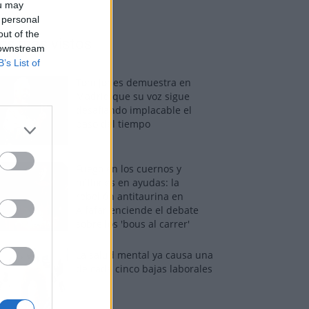
ou may
 personal
out of the
os más vistos
 downstream
B’s List of
Tom Jones demuestra en
Madrid que su voz sigue
desafiando implacable el
paso del tiempo
Fuego en los cuernos y
millones en ayudas: la
rebelión antitaurina en
Alfafar enciende el debate
sobre los 'bous al carrer'
La salud mental ya causa una
de cada cinco bajas laborales