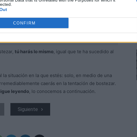
ersonal Data that Is Unrelated with the Purposes for which it
lected.
Out
CONFIRM
stezar,
tú harás lo mismo
, igual que te ha sucedido al
l la situación en la que estés: solo, en medio de una
Irremediablemente caerás en la tentación de bostezar.
igue leyendo
, lo conocemos a continuación.
Siguiente