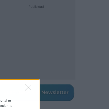
Publicidad
sonal or
ection to