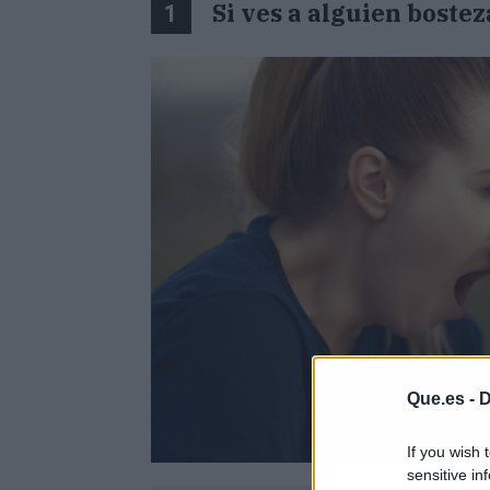
Si ves a alguien bostez
1
Que.es -
D
If you wish 
sensitive in