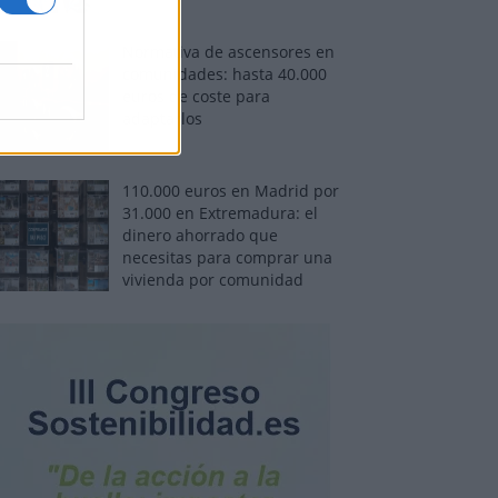
Normativa de ascensores en
comunidades: hasta 40.000
euros de coste para
adaptarlos
110.000 euros en Madrid por
31.000 en Extremadura: el
dinero ahorrado que
necesitas para comprar una
vivienda por comunidad