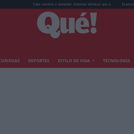
Calor extremo y ansiedad: síntomas idénticos que a...
El precio de la viv
CURIOSAS
DEPORTES
ESTILO DE VIDA
TECNOLOGÍA