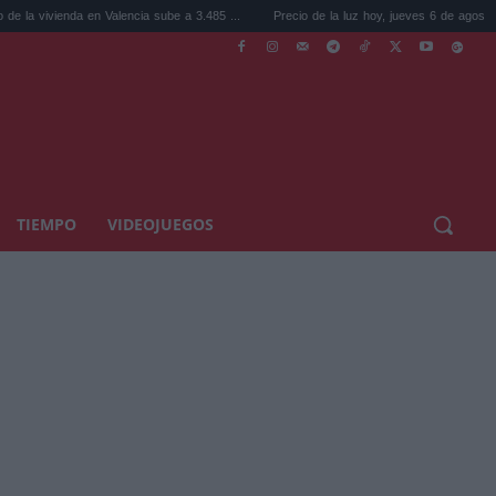
ienda en Valencia sube a 3.485 ...
Precio de la luz hoy, jueves 6 de agosto: la hora ...
TIEMPO
VIDEOJUEGOS