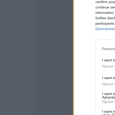
confirm you
continue se
information 
further disc
participants
Downstream 
Persona
I want t
Opted 
I want t
Opted 
I want 
Advertis
Opted 
I want t