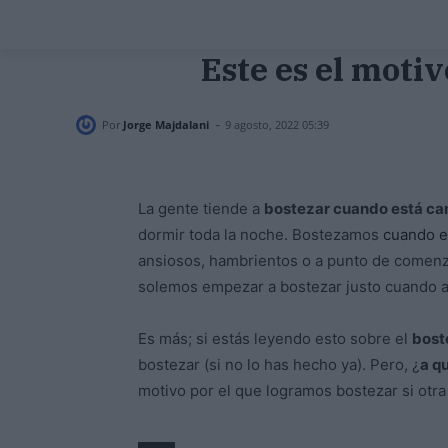
Este es el motiv
-
Por
Jorge Majdalani
9 agosto, 2022 05:39
La gente tiende a
bostezar cuando está c
dormir toda la noche. Bostezamos
cuando e
ansiosos, hambrientos o a punto de comenz
solemos empezar a bostezar justo cuando al
Es más; si estás leyendo esto sobre el
bost
bostezar (si no lo has hecho ya). Pero, ¿
a q
motivo por el que logramos bostezar si otr