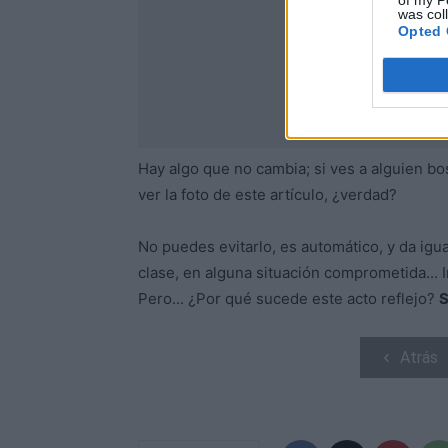
of my P
was col
Opted 
Hay algo que no cambia; si ves a alguien bo
ver la foto de este artículo, ¿verdad?
No puedes evitarlo, es automático, y da igua
clase, en alguna situación comprometida... 
Pero... ¿Por qué sucede este acto reflejo?
S
Atrás