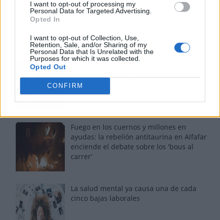
I want to opt-out of processing my
Personal Data for Targeted Advertising.
Opted In
Los más vistos
I want to opt-out of Collection, Use,
Retention, Sale, and/or Sharing of my
Personal Data that Is Unrelated with the
Purposes for which it was collected.
Tom Jones demuestra en Madrid que su
Opted Out
voz sigue desafiando implacable el paso
del tiempo
CONFIRM
Fuego en los cuernos y millones en
ayudas: la rebelión antitaurina en Alfafar
enciende el debate sobre los 'bous al
carrer'
La salud mental ya causa una de cada
cinco bajas laborales