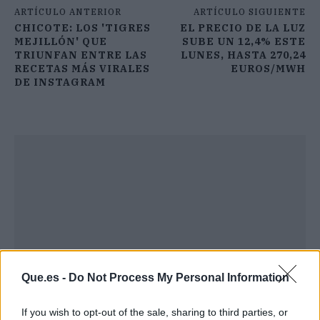
ARTÍCULO ANTERIOR
ARTÍCULO SIGUIENTE
CHICOTE: LOS 'TIGRES
EL PRECIO DE LA LUZ
MEJILLÓN' QUE
SUBE UN 12,4% ESTE
TRIUNFAN ENTRE LAS
LUNES, HASTA 270,24
RECETAS MÁS VIRALES
EUROS/MWH
DE INSTAGRAM
Que.es -
Do Not Process My Personal Information
If you wish to opt-out of the sale, sharing to third parties, or