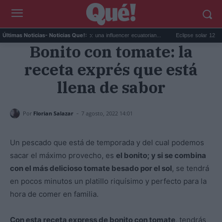
.
RoRo Bueno copia estilo: una influencer ecuatorian...
Eclipse solar 12 agosto: 
Últimas Noticias
- Noticias Que!:
Bonito con tomate: la
receta exprés que está
llena de sabor
-
Por
Florian Salazar
7 agosto, 2022 14:01
Un pescado que está de temporada y del cual podemos
sacar el máximo provecho, es
el bonito; y si se combina
con el más delicioso tomate besado por el sol
, se tendrá
en pocos minutos un platillo riquísimo y perfecto para la
hora de comer en familia.
Con esta receta express de bonito con tomate
, tendrás