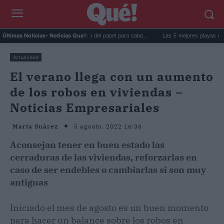
 goma de la nevera: el truco del papel para sabe...
Las 5 mejores playas de Formente
Últimas Noticias
- Noticias Que!:
Actualidad
El verano llega con un aumento
de los robos en viviendas –
Noticias Empresariales
5 agosto, 2022 16:36
Marta Suárez
Aconsejan tener en buen estado las
cerraduras de las viviendas, reforzarlas en
caso de ser endebles o cambiarlas si son muy
antiguas
Iniciado el mes de agosto es un buen momento
para hacer un balance sobre los robos en