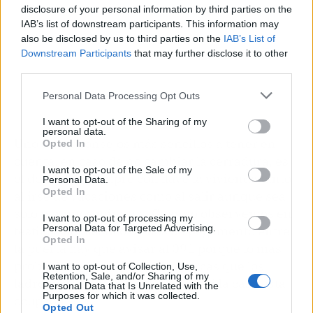
disclosure of your personal information by third parties on the
IAB’s list of downstream participants. This information may
also be disclosed by us to third parties on the
IAB’s List of
Downstream Participants
that may further disclose it to other
third parties.
Personal Data Processing Opt Outs
I want to opt-out of the Sharing of my
personal data.
Uno de los consejos más sencillos a tener en
Opted In
cuenta, en caso de no cambiar la cerradura, es
I want to opt-out of the Sale of my
el de cerrar siempre con llave la vivienda tanto
Personal Data.
Opted In
al irse de vacaciones como al salir aunque sea
solo por unos minutos. Cuando observemos en
I want to opt-out of processing my
Personal Data for Targeted Advertising.
testigos de plástico o hilos de pegamento entre
Opted In
la puerta hay que avisar al 091 porque lo más
probable es que se trate de marcas que los
I want to opt-out of Collection, Use,
Retention, Sale, and/or Sharing of my
ladrones ponen para identificar si la casa está
Personal Data that Is Unrelated with the
Purposes for which it was collected.
ocupada.
Opted Out