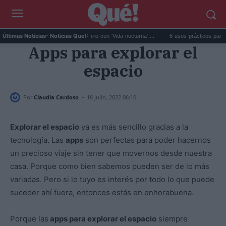
Fido da el salto en solitario con 'Vida nocturna' ...
6 usos prácticos para reutiliza
Últimas Noticias
- Noticias Que!:
Apps para explorar el
espacio
-
Por
Claudia Cardoso
18 julio, 2022 06:10
Explorar el espacio
ya es más sencillo gracias a la
tecnología. Las
apps
son perfectas para poder hacernos
un precioso viaje sin tener que movernos desde nuestra
casa. Porque como bien sabemos pueden ser de lo más
variadas. Pero si lo tuyo es interés por todo lo que puede
suceder ahí fuera, entonces estás en enhorabuena.
Porque las
apps para explorar el espacio
siempre