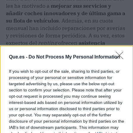
les ha motivado a
mejorar sus servicios y
añadir coches innovadores y de última gama a
su flota de vehículos
. Además, en su cuota
mensual han incluido reparaciones por averías
y revisiones de forma periódica. A su vez, estos
expertos del
renting
ofrecen
asistencia
personalizada las 24 horas del día para
asegurarse de ofrecer la mayor seguridad y
Que.es -
Do Not Process My Personal Information
cuidado a sus contratistas.
If you wish to opt-out of the sale, sharing to third parties, or
processing of your personal or sensitive information for
La flota de vehículos de Renting Car Fácil es
targeted advertising by us, please use the below opt-out
reconocida por estar compuesta por una
section to confirm your selection. Please note that after your
variedad de marcas de vehículos de alto
opt-out request is processed you may continue seeing
rendimiento.
interest-based ads based on personal information utilized by
us or personal information disclosed to third parties prior to
your opt-out. You may separately opt-out of the further
Artículo anterior
Artículo siguiente
disclosure of your personal information by third parties on the
IAB’s list of downstream participants. This information may
Refrescos saludables de
Xiaomi Home permite