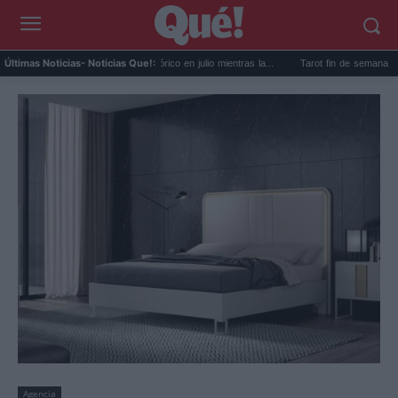
Paro juvenil mínimo histórico en julio mientras la...
Tarot fin de semana: el mensaj
Últimas Noticias
- Noticias Que!:
Agencia