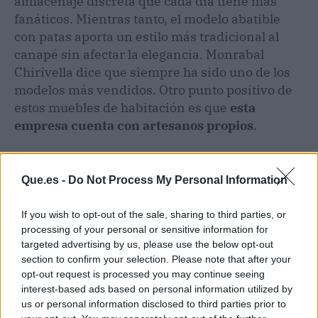
almacenaje discreta que cada día tiene más
fanáticos. Mientras tanto, el modelo abatible
con patas aporta un estilo más tradicional al
canapé sin afectar la elegancia. Monrabal
Chirivella dice que siempre ha sido uno de los
modelos más vendidos. Otro punto positivo de
estos muebles de habitación es que
esta
empresa cuenta con artesanos propios
.
Esto da pie a otras tres ventajas importantes.
Tallan de manera manual cada mueble, lo que
Que.es -
Do Not Process My Personal Information
permite personalizarlos
. El segundo punto a
favor es que solo
utilizan maderas de primera
If you wish to opt-out of the sale, sharing to third parties, or
processing of your personal or sensitive information for
calidad
lo que garantiza resistencia. La tercera
targeted advertising by us, please use the below opt-out
es que la madera
premium
la combinan con
section to confirm your selection. Please note that after your
acabados de máxima calidad.
Según Monrabal
opt-out request is processed you may continue seeing
Chirivella, esto genera un producto que se
interest-based ads based on personal information utilized by
mantendrá como nuevo por mucho más tiempo.
us or personal information disclosed to third parties prior to