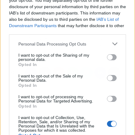
your opt-out. You may separately opt-out of the further
disclosure of your personal information by third parties on the
Artículo anterior
Artículo siguiente
IAB’s list of downstream participants. This information may
El momento de mejorar
La apuesta de la
also be disclosed by us to third parties on the
IAB’s List of
la eficiencia de una casa
Universal Arts School
Downstream Participants
that may further disclose it to other
con las ayudas
por las nuevas
third parties.
europeas y SATE
tecnologías, un campus
Personal Data Processing Opt Outs
Mediterráneo es ahora
virtual gamificado con
avatares
I want to opt-out of the Sharing of my
personal data.
Opted In
I want to opt-out of the Sale of my
Personal Data.
Opted In
I want to opt-out of processing my
Personal Data for Targeted Advertising.
Opted In
I want to opt-out of Collection, Use,
Retention, Sale, and/or Sharing of my
Personal Data that Is Unrelated with the
Purposes for which it was collected.