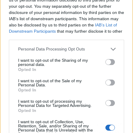
your opt-out. You may separately opt-out of the further
disclosure of your personal information by third parties on the
IAB’s list of downstream participants. This information may
also be disclosed by us to third parties on the
IAB’s List of
Publicidad
Downstream Participants
that may further disclose it to other
third parties.
Personal Data Processing Opt Outs
I want to opt-out of the Sharing of my
personal data.
Opted In
I want to opt-out of the Sale of my
Personal Data.
Opted In
I want to opt-out of processing my
Personal Data for Targeted Advertising.
Opted In
I want to opt-out of Collection, Use,
"Por favor, no haga esto muy largo, abandone
Retention, Sale, and/or Sharing of my
Personal Data that Is Unrelated with the
el flotador e intente ir sólo nadando hasta la