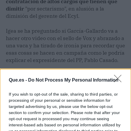
contratación de altos cargos que tienen que
dimitir
"por sectarismo", en alusión a la
dimisión del gerente del Ecyl.
Igea se ha preguntado si García-Gallardo va a
hacer otro video con el sello de Vox y abrazado a
una vaca y ha tirado de ironía para recordar que
esas cosas se hacen en campaña como le podría
explicar el expresidente del PP, Pablo Casado.
Que.es -
Do Not Process My Personal Information
If you wish to opt-out of the sale, sharing to third parties, or
processing of your personal or sensitive information for
targeted advertising by us, please use the below opt-out
section to confirm your selection. Please note that after your
opt-out request is processed you may continue seeing
interest-based ads based on personal information utilized by
us or personal information disclosed to third parties prior to