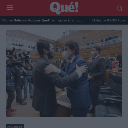
0 trucos paella valenciana que mejoran tu arroz: ...
Multas de 60.000 € por vender beb
Últimas Noticias
- Noticias Que!:
Actualidad