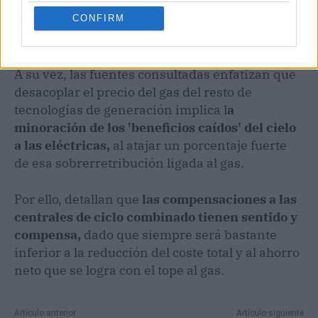
CONFIRM
A su vez, las fuentes consultadas enfatizan que
desacoplar el precio del gas del resto de
tecnologías de generación implica l
a
minoración de los 'beneficios caídos' del cielo
a las eléctricas,
al atajar un porcentaje fuerte
de esa sobrerretribución ligada al gas.
Por ello, detallan que
las compensaciones a las
centrales de ciclo combinado tienen sentido y
compensa,
dado que siempre será bastante
inferior a la reducción del coste total y al ahorro
neto que se logra con el tope al gas.
Artículo anterior
Artículo siguiente