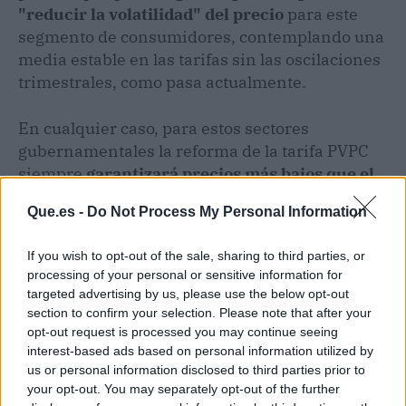
"reducir la volatilidad" del precio
para este
segmento de consumidores, contemplando una
media estable en las tarifas sin las oscilaciones
trimestrales, como pasa actualmente.
En cualquier caso, para estos sectores
gubernamentales la reforma de la tarifa PVPC
siempre
garantizará precios más bajos que el
mercado libre
y apuntan al modelo portugués
Que.es -
Do Not Process My Personal Information
como espejo para acometer estos cambios,
propiciando un patrón más estable para el
If you wish to opt-out of the sale, sharing to third parties, or
recibo de estos consumidores. La idea, por
processing of your personal or sensitive information for
tanto, es poder aplicar esta reforma a final de
targeted advertising by us, please use the below opt-out
año y tenerla diseñada de cara en torno a otoño.
section to confirm your selection. Please note that after your
opt-out request is processed you may continue seeing
interest-based ads based on personal information utilized by
us or personal information disclosed to third parties prior to
your opt-out. You may separately opt-out of the further