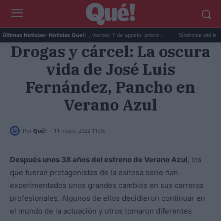
.
Horóscopo de Leo hoy, viernes 7 de agosto: prioriz...
Síndrome del impostor v
Últimas Noticias
- Noticias Que!:
Drogas y cárcel: La oscura
vida de José Luis
Fernández, Pancho en
Verano Azul
-
Por
Qué!
11 mayo, 2022 11:06
Después unos 38 años del estreno de Verano Azul
, los
que fueran protagonistas de la exitosa serie han
experimentados unos grandes cambios en sus carreras
profesionales. Algunos de ellos decidieron continuar en
el mundo de la actuación y otros tomaron diferentes