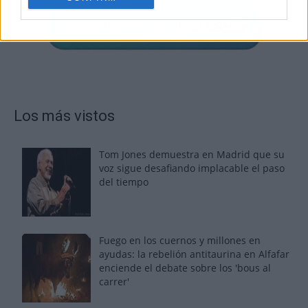
Los más vistos
Tom Jones demuestra en Madrid que su
voz sigue desafiando implacable el paso
del tiempo
Fuego en los cuernos y millones en
ayudas: la rebelión antitaurina en Alfafar
enciende el debate sobre los 'bous al
carrer'