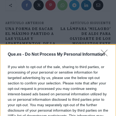
ARTÍCULO ANTERIOR
ARTÍCULO SIGUIENTE
UNA FORMA DE SACAR
LA LÁMPARA ‘MILAGRO’
EL MÁXIMO PARTIDO A
DE ALDI PARA
LAS VILLAS Y
OLVIDARTE DE LOS
APARTAMENTOS, DE LA
MOSQUITOS ESTE
MANO DE
VERANO
ISHOLIDAYS.COM
Que.es -
Do Not Process My Personal Information
If you wish to opt-out of the sale, sharing to third parties, or
processing of your personal or sensitive information for
targeted advertising by us, please use the below opt-out
section to confirm your selection. Please note that after your
opt-out request is processed you may continue seeing
interest-based ads based on personal information utilized by
us or personal information disclosed to third parties prior to
your opt-out. You may separately opt-out of the further
disclosure of your personal information by third parties on the
IAB’s list of downstream participants. This information may