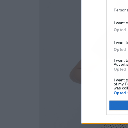
Persona
I want t
Opted 
I want t
Opted 
I want 
Advertis
Opted 
I want t
of my P
was col
Opted 