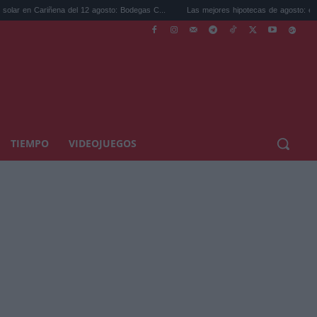
ariñena del 12 agosto: Bodegas C...
Las mejores hipotecas de agosto: el TAE más co
TIEMPO
VIDEOJUEGOS