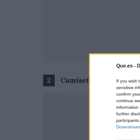
Que.es -
D
Camiseta de mujer man
2
If you wish 
sensitive in
confirm you
continue se
information 
further disc
participants
Downstream 