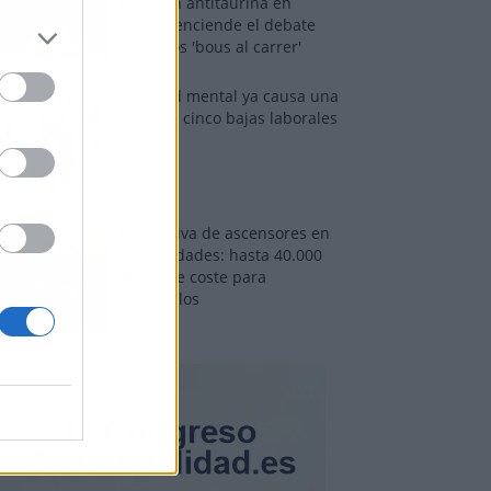
rebelión antitaurina en
Alfafar enciende el debate
sobre los 'bous al carrer'
La salud mental ya causa una
de cada cinco bajas laborales
Normativa de ascensores en
comunidades: hasta 40.000
euros de coste para
adaptarlos