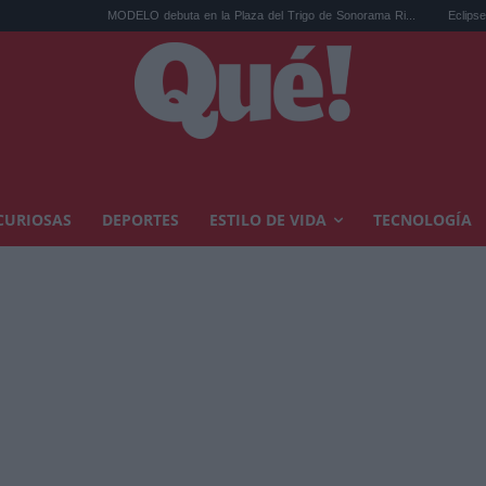
MODELO debuta en la Plaza del Trigo de Sonorama Ri...
Eclipse solar en C
CURIOSAS
DEPORTES
ESTILO DE VIDA
TECNOLOGÍA