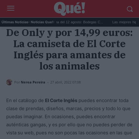
.
Eclipse solar en Cariñena del 12 agosto: Bodegas C...
Las mejores hipotecas 
Últimas Noticias
- Noticias Que!:
De Only y por 14,99 euros:
La camiseta de El Corte
Inglés para amantes de
los animales
-
Por
Nerea Pereira
27 abril, 2022 07:08
En el catálogo de
El Corte Inglés
puedes encontrar toda
clase de prendas, diseños, marcas, precios y todo lo que
puedas imaginar. En ocasiones, puedes encontrar
auténticas gangas, y es por ello que no puedes perder de
vista su web, pues no son pocas las ocasiones en las que