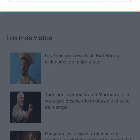
Los más vistos
Los 7 mejores discos de Bad Bunny,
ordenados de mejor a peor
Tom Jones demuestra en Madrid que su
voz sigue desafiando implacable el paso
del tiempo
Fuego en los cuernos y millones en
ayudas: la rebelión antitaurina en Alfafar