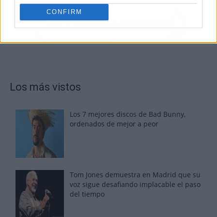
CONFIRM
Los más vistos
Los 7 mejores discos de Bad Bunny,
ordenados de mejor a peor
Tom Jones demuestra en Madrid que su
voz sigue desafiando implacable el paso
del tiempo