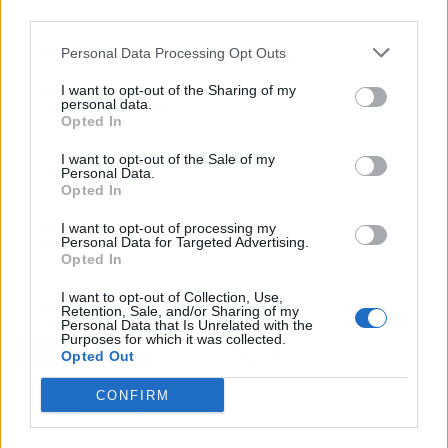
third parties.
Personal Data Processing Opt Outs
I want to opt-out of the Sharing of my
personal data.
Opted In
I want to opt-out of the Sale of my
Personal Data.
Opted In
I want to opt-out of processing my
Personal Data for Targeted Advertising.
Opted In
I want to opt-out of Collection, Use,
Retention, Sale, and/or Sharing of my
Artículo anterior
Artículo siguiente
Personal Data that Is Unrelated with the
Purposes for which it was collected.
MásMóvil ofrece fibra
¿Cuáles son las
Opted Out
óptica de alta velocidad,
iniciativas de 15'' para
llamadas ilimitadas y
impulsar el talento de
CONFIRM
tarifas que se ajustan a
artistas emergentes
cada usuario
españoles?