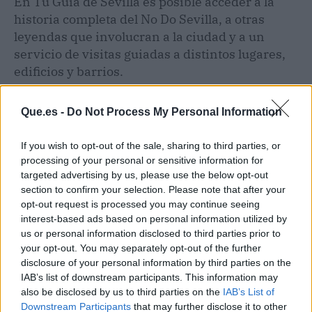
En Tu Guía de Sevilla es posible acceder a la
historia completa del No Do Sevilla, a otras
leyendas que involucran a la ciudad y a un
servicio de visitas guiadas a distintos lugares,
edificios y barrios.
Que.es -
Do Not Process My Personal Information
If you wish to opt-out of the sale, sharing to third parties, or
processing of your personal or sensitive information for
targeted advertising by us, please use the below opt-out
section to confirm your selection. Please note that after your
opt-out request is processed you may continue seeing
interest-based ads based on personal information utilized by
us or personal information disclosed to third parties prior to
your opt-out. You may separately opt-out of the further
disclosure of your personal information by third parties on the
IAB’s list of downstream participants. This information may
also be disclosed by us to third parties on the
IAB’s List of
Publicidad
Downstream Participants
that may further disclose it to other