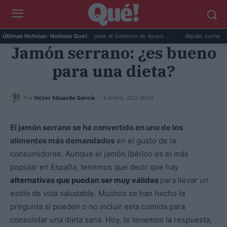
La primera denuncia que pone al Gobierno de Ayuso ...
Alquilar coche este ver
Últimas Noticias
- Noticias Que!:
Jamón serrano: ¿es bueno
para una dieta?
-
Por
Victor Eduardo García
6 enero, 2022 06:09
El jamón serrano se ha convertido en uno de los
alimentos más demandados
en el gusto de la
consumidores. Aunque el jamón ibérico es el más
popular en España, tenemos que decir que hay
alternativas que puedan ser muy válidas
para llevar un
estilo de vida saludable. Muchos se han hecho la
pregunta si pueden o no incluir esta comida para
consolidar una dieta sana. Hoy, te tenemos la respuesta,