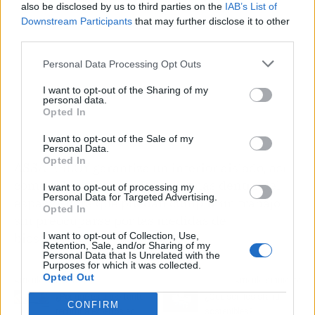
also be disclosed by us to third parties on the
IAB’s List of
Downstream Participants
that may further disclose it to other
third parties.
Personal Data Processing Opt Outs
I want to opt-out of the Sharing of my
personal data.
Opted In
I want to opt-out of the Sale of my
Personal Data.
Opted In
ASSA ABLOY garantiza un interior aislado, así
como el bienestar de las personas dentro del
I want to opt-out of processing my
Personal Data for Targeted Advertising.
espacio, para que puedan cumplir un trabajo
Opted In
sin preocuparse por las medidas de
bioseguridad.
I want to opt-out of Collection, Use,
Retention, Sale, and/or Sharing of my
Personal Data that Is Unrelated with the
Purposes for which it was collected.
Opted Out
Artículo anterior
Artículo siguiente
¿Por qué es importante
¿Qué son los stand
CONFIRM
recurrir a expertos en
sostenibles?