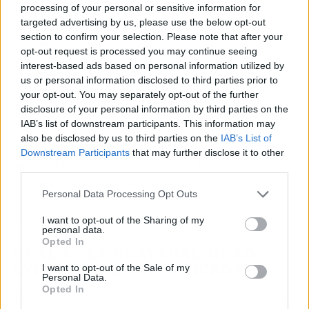
ingresados es considerablemente menor al
processing of your personal or sensitive information for
targeted advertising by us, please use the below opt-out
esperable si la vacuna no ofreciera
section to confirm your selection. Please note that after your
protección"
, argumentan.
opt-out request is processed you may continue seeing
interest-based ads based on personal information utilized by
El CCAES remacha que "en estos momentos son
us or personal information disclosed to third parties prior to
necesarios más estudios acerca la
your opt-out. You may separately opt-out of the further
disclosure of your personal information by third parties on the
neutralización 'in vitro', la efectividad de las
IAB’s list of downstream participants. This information may
diferentes vacunas, así como datos adicionales
also be disclosed by us to third parties on the
IAB’s List of
sobre el riesgo de reinfección en personas con
Downstream Participants
that may further disclose it to other
inmunidad previa y la gravedad de la
third parties.
reinfección en poblaciones expuestas a
Personal Data Processing Opt Outs
diferentes variantes del SARS-CoV-2 durante
oleadas pandémicas anteriores".
I want to opt-out of the Sharing of my
personal data.
Opted In
CUÁL ES LA GRAVEDAD DE LOS
INFECTADOS CON ÓMICRON
I want to opt-out of the Sale of my
Personal Data.
Opted In
El documento tranquiliza sobre la gravedad de