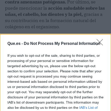
contra amenazas patógenas.
Por último, se
puede mencionar la
acción saludable sobre las
uñas, el cabello, los dientes y la piel,
gracias a
su contribución en la formación natural del
colágeno en el organismo.
Desde la página oficial de Narval Pharma se
Que.es -
Do Not Process My Personal Information
puede adquirir Lex Vitae. En una presentación
en cápsulas con 60 unidades, este producto es
If you wish to opt-out of the sale, sharing to third parties, or
totalmente apto para cualquier tipo de
processing of your personal or sensitive information for
usuario
, debido a que es
100% vegano, sin
targeted advertising by us, please use the below opt-out
lactosa y sin gluten.
Se recomienda tomar una
section to confirm your selection. Please note that after your
cápsula al día, preferiblemente junto a una de
opt-out request is processed you may continue seeing
interest-based ads based on personal information utilized by
las principales comidas.
us or personal information disclosed to third parties prior to
your opt-out. You may separately opt-out of the further
disclosure of your personal information by third parties on the
Artículo anterior
Artículo siguiente
IAB’s list of downstream participants. This information may
Hogaria.net, la
Decorar la mesa en
also be disclosed by us to third parties on the
IAB’s List of
plataforma para vender o
Navidad con las ideas