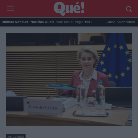
IGBANG anuncia su comeback con el single 'BiiiG' ...
Carlos Sainz futuro en el aire: 
Últimas Noticias
- Noticias Que!:
Actualidad