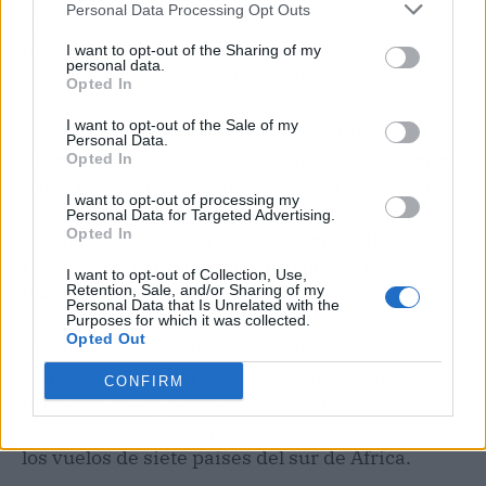
Personal Data Processing Opt Outs
mutaciones, pese a no tener aún toda la
información de los expertos respecto a su
I want to opt-out of the Sharing of my
personal data.
capacidad de propagación y virulencia.
Opted In
I want to opt-out of the Sale of my
Von der Leyen ha estimado que serán
Personal Data.
necesarias entre dos o tres semanas para tener
Opted In
datos más claros y ha recalcado la necesidad de
I want to opt-out of processing my
actuar rápido para evitar que la UE se convierta
Personal Data for Targeted Advertising.
Opted In
en un "foco" de la variante,
en especial
reforzando el rastreo para aislar los casos y
I want to opt-out of Collection, Use,
trabajando en la secuenciación.
Retention, Sale, and/or Sharing of my
Personal Data that Is Unrelated with the
Purposes for which it was collected.
Opted Out
Sudáfrica fue el primer país que dio la voz de
alarma sobre la variante de la que notificó los
CONFIRM
primeros casos el pasado 24 noviembre,
llevando a la UE a cerrar su frontera exterior a
los vuelos de siete países del sur de África.