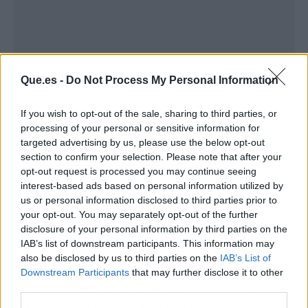
Que.es -
Do Not Process My Personal Information
"La vacunación completa y las dosis de
If you wish to opt-out of the sale, sharing to third parties, or
processing of your personal or sensitive information for
refuerzo proporcionan la protección más
targeted advertising by us, please use the below opt-out
fuerte contra la Covid que tenemos ahora
section to confirm your selection. Please note that after your
mismo"
, ha alertado Von der Leyen, quien
opt-out request is processed you may continue seeing
también ha pedido no relajar las medidas de
interest-based ads based on personal information utilized by
prevención como son el uso de la mascarilla, la
us or personal information disclosed to third parties prior to
your opt-out. You may separately opt-out of the further
higiene de manos y la distancia física.
disclosure of your personal information by third parties on the
IAB’s list of downstream participants. This information may
La presidenta de la Comisión, junto a la
also be disclosed by us to third parties on the
IAB’s List of
comisaria de Salud, Stella Kyriakides, han
Downstream Participants
that may further disclose it to other
advertido de que la variante omicron preocupa
third parties.
seriamente a la UE por su alto número de