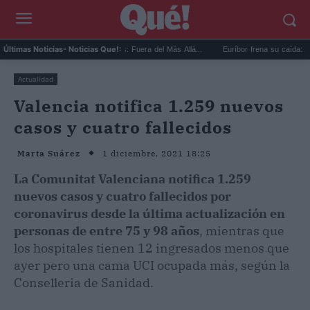
El nuevo tráiler de 'Insidious: Fuera del Más Allá...
Euríbor frena su caída: cuánto 
Últimas Noticias
- Noticias Que!:
Actualidad
Valencia notifica 1.259 nuevos
casos y cuatro fallecidos
1 diciembre, 2021 18:25
Marta Suárez
La Comunitat Valenciana notifica 1.259
nuevos casos y cuatro fallecidos por
coronavirus desde la última actualización en
personas de entre 75 y 98 años
, mientras que
los hospitales tienen 12 ingresados menos que
ayer pero una cama UCI ocupada más, según la
Conselleria de Sanidad.