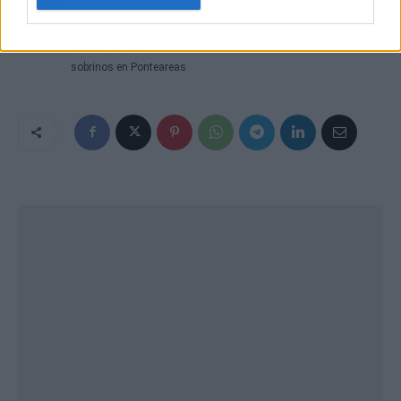
condena de 10 años de
ascienden en Castilla-La
cárcel a un acusado de
Mancha hasta los 286
abusar de sus 2
sobrinos en Ponteareas