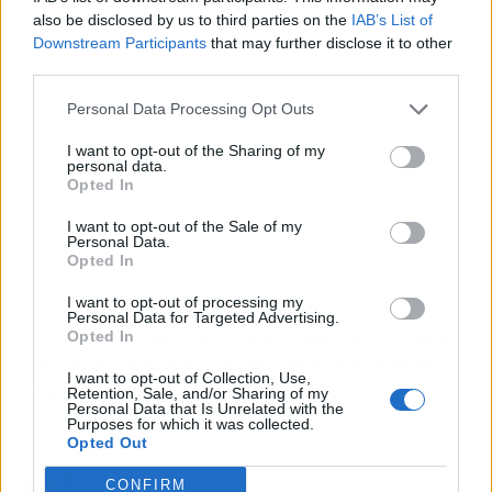
also be disclosed by us to third parties on the
IAB’s List of
Downstream Participants
that may further disclose it to other
third parties.
Personal Data Processing Opt Outs
I want to opt-out of the Sharing of my
personal data.
Opted In
I want to opt-out of the Sale of my
Personal Data.
Opted In
I want to opt-out of processing my
Personal Data for Targeted Advertising.
A nivel mundial, los pódcast más escuchados
Opted In
son 'The Joe Rogan Experience', seguido de
I want to opt-out of Collection, Use,
'Call Her Daddy' y 'Crime Junkie'.
Retention, Sale, and/or Sharing of my
Personal Data that Is Unrelated with the
Purposes for which it was collected.
Opted Out
Artículo anterior
Artículo siguiente
El TSXG confirma la
Los nuevos casos
CONFIRM