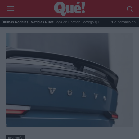
La foto en la playa de Málaga de Carmen Borrego qu...
"He pensado en Franco":
Últimas Noticias
- Noticias Que!:
Economía