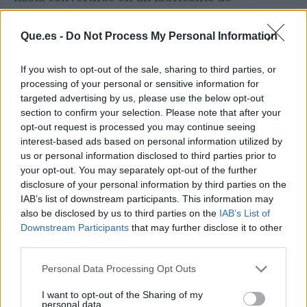
automóviles totalemente eléctrico para 2030 y
en una empresa neutral para el clima en 2040.
Que.es -
Do Not Process My Personal Information
If you wish to opt-out of the sale, sharing to third parties, or
Artículo anterior
Artículo siguiente
processing of your personal or sensitive information for
Las ventas del comercio
El BCE seguirá
targeted advertising by us, please use the below opt-out
minorista caen un 2,5%
comprando en 2022 y
section to confirm your selection. Please note that after your
en octubre, su mayor
reanudaría el PEPP si es
opt-out request is processed you may continue seeing
retroceso desde febrero
necesario, según
interest-based ads based on personal information utilized by
Guindos
us or personal information disclosed to third parties prior to
your opt-out. You may separately opt-out of the further
disclosure of your personal information by third parties on the
IAB’s list of downstream participants. This information may
also be disclosed by us to third parties on the
IAB’s List of
Downstream Participants
that may further disclose it to other
third parties.
Personal Data Processing Opt Outs
I want to opt-out of the Sharing of my
personal data.