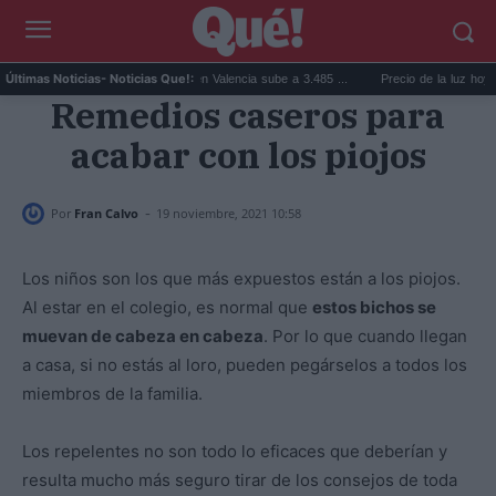
El precio de la vivienda en Valencia sube a 3.485 ...
Precio de la luz hoy, jueve
Últimas Noticias
- Noticias Que!:
Remedios caseros para
acabar con los piojos
-
Por
Fran Calvo
19 noviembre, 2021 10:58
Los niños son los que más expuestos están a los piojos.
Al estar en el colegio, es normal que
estos bichos se
muevan de cabeza en cabeza
. Por lo que cuando llegan
a casa, si no estás al loro, pueden pegárselos a todos los
miembros de la familia.
Los repelentes no son todo lo eficaces que deberían y
resulta mucho más seguro tirar de los consejos de toda