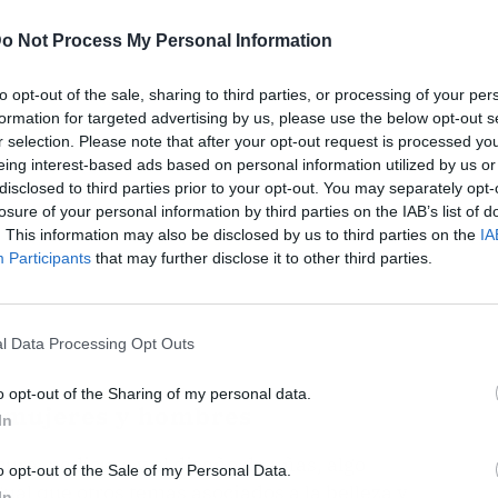
ublicidad
o Not Process My Personal Information
to opt-out of the sale, sharing to third parties, or processing of your per
formation for targeted advertising by us, please use the below opt-out s
r selection. Please note that after your opt-out request is processed y
eing interest-based ads based on personal information utilized by us or
disclosed to third parties prior to your opt-out. You may separately opt-
losure of your personal information by third parties on the IAB’s list of
. This information may also be disclosed by us to third parties on the
IA
Participants
that may further disclose it to other third parties.
l Data Processing Opt Outs
o opt-out of the Sharing of my personal data.
a mujeres y hombres
In
ura, pedicura y el diseño de uñas, algo
o opt-out of the Sale of my Personal Data.
ual que otros temas asociados a la belleza y
In