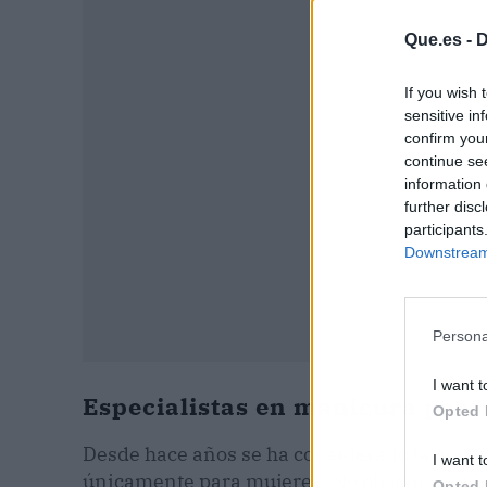
P
Que.es -
D
If you wish 
sensitive in
confirm you
continue se
information 
further disc
participants
Downstream 
Persona
I want t
Especialistas en manicura par
Opted 
Desde hace años se ha considerado la manic
I want t
únicamente para mujeres. No obstante, al ig
Opted 