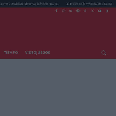
: síntomas idénticos que a...
El precio de la vivienda en Valencia sube a 3.485 ...
TIEMPO
VIDEOJUEGOS