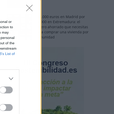
110.000 euros en Madrid por
31.000 en Extremadura: el
sonal or
dinero ahorrado que necesitas
ection to
para comprar una vivienda por
ou may
comunidad
 personal
out of the
 downstream
B’s List of