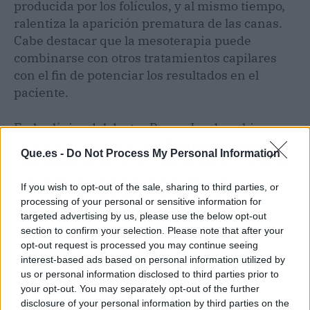
producida por los folículos, y al mismo tiempo,
ralentiza la aparición prematura de las canas.
Cabe destacar que la mesoterapia puede
combinarse con otros tratamientos capilares
con el fin de potenciar los resultados en el
paciente.
En la clínica del doctor Bruno Jacobovski se
ofrece a los pacientes un
diagnóstico gratuito
Que.es -
Do Not Process My Personal Information
para determinar su caso particular y establecer
el número de sesiones necesarias de
If you wish to opt-out of the sale, sharing to third parties, or
mesoterapia para garantizar resultados.
processing of your personal or sensitive information for
Ponerse en las manos de este profesional
targeted advertising by us, please use the below opt-out
significa contar con uno de los más prestigiosos
section to confirm your selection. Please note that after your
opt-out request is processed you may continue seeing
especialistas en tricología y procedimientos
interest-based ads based on personal information utilized by
capilares de toda España.
us or personal information disclosed to third parties prior to
your opt-out. You may separately opt-out of the further
disclosure of your personal information by third parties on the
Artículo anterior
Artículo siguiente