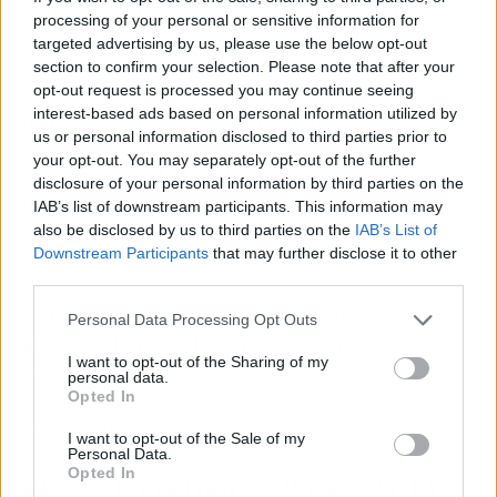
pero los negros no son negros reales e intensos,
processing of your personal or sensitive information for
y el ángulo de visión es corto.
targeted advertising by us, please use the below opt-out
section to confirm your selection. Please note that after your
Mientras que los televisores con
tecnología
opt-out request is processed you may continue seeing
interest-based ads based on personal information utilized by
Nanocell
, ofrecen un gran ángulo de visión,
us or personal information disclosed to third parties prior to
mejor calidad de imagen, colores reales,
your opt-out. You may separately opt-out of the further
implementan HDR y Dolby Vision y tecnología
disclosure of your personal information by third parties on the
de nanopartículas que absorben el color
, un
IAB’s list of downstream participants. This information may
trabajo en conjunto con la inteligencia artificial
also be disclosed by us to third parties on the
IAB’s List of
Downstream Participants
that may further disclose it to other
para mejorar las imágenes en tiempo real.
third parties.
Ambas tecnologías cuentan con precios muy
Personal Data Processing Opt Outs
altos en el mercado
, así que habría que optar
I want to opt-out of the Sharing of my
por otras opciones, pero si cuentan con los
personal data.
medios escoger la que se prefiera, o en su
Opted In
defecto un televisor OLE
I want to opt-out of the Sale of my
Personal Data.
Opted In
¿Tecnología Nanocell para la TV o