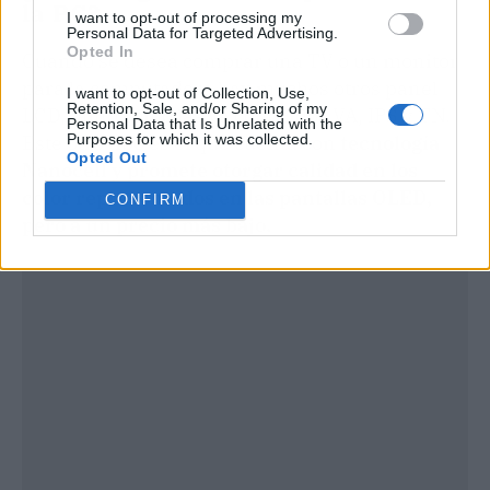
la PC?
I want to opt-out of processing my
Personal Data for Targeted Advertising.
Opted In
Cuando se desea comprar una TV o un monitor
para la computadora hay muchos otros panel
I want to opt-out of Collection, Use,
Retention, Sale, and/or Sharing of my
LCD, tanto como las ya conocidos VA, IPS y TN.
Personal Data that Is Unrelated with the
Purposes for which it was collected.
Este otro tipo es el que cuenta con
tecnología
Opted Out
Nanocell
y promete otorgar calidad en los
color representados en las pantallas OLED,
CONFIRM
pero a un precio más bajo.