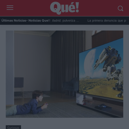
an Diomande al Real Madrid: pulveriza ...
La primera denuncia que pone al Gobierno 
Últimas Noticias
- Noticias Que!:
Curiosas