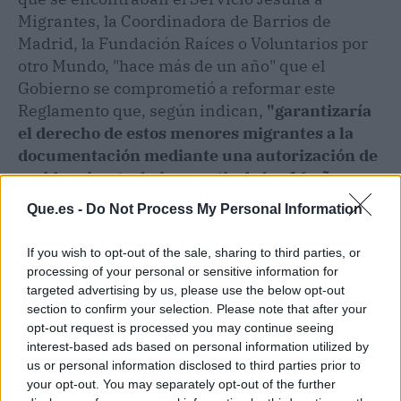
Migrantes, la Coordinadora de Barrios de
Madrid, la Fundación Raíces o Voluntarios por
otro Mundo, "hace más de un año" que el
Gobierno se comprometió a reformar este
Reglamento que, según indican,
"garantizaría
el derecho de estos menores migrantes a la
documentación mediante una autorización de
residencia y trabajo a partir de los 16 años y
simplificaría los requisitos de renovación de
Que.es -
Do Not Process My Personal Information
este permiso a partir de los 18 años".
If you wish to opt-out of the sale, sharing to third parties, or
processing of your personal or sensitive information for
targeted advertising by us, please use the below opt-out
section to confirm your selection. Please note that after your
opt-out request is processed you may continue seeing
interest-based ads based on personal information utilized by
us or personal information disclosed to third parties prior to
your opt-out. You may separately opt-out of the further