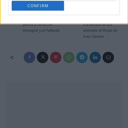
CONFIRM
Artículo anterior
Artículo siguiente
Andalucía vuelve a subir
Detienen a 3 personas e
su tasa hasta 30,09
investigan a una por el
puntos y suma 289
mal estado de sus
contagios y un fallecido
animales en fincas de
Gran Canaria