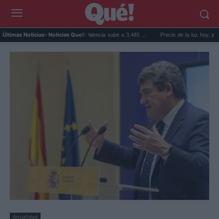
El precio de la vivienda en Valencia sube a 3.485 ...
Precio de la luz hoy, jueves 6 de 
Últimas Noticias
- Noticias Que!:
Actualidad