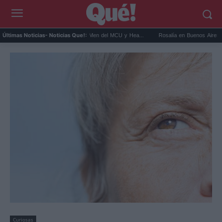
rá Cíclope en los X-Men del MCU y Hea...
Rosalía en Buenos Aires: detiene el tráfico
Últimas Noticias
- Noticias Que!:
Curiosas