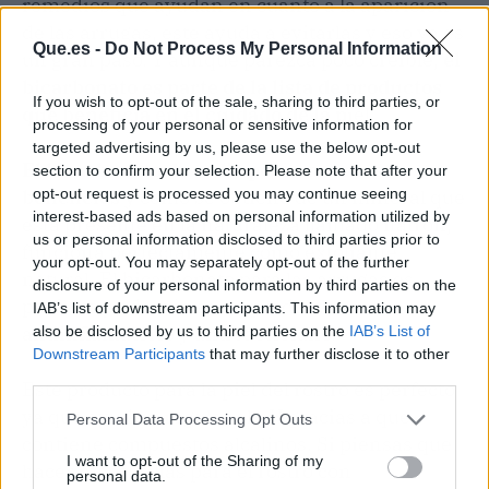
remedios que ayudan en cuanto a la aparición
de las arrugas, este ayuda a evitarlas y eso ya es
Que.es -
Do Not Process My Personal Information
un gran paso. Y aunque parezca poco creíble,
el
bicarbonato es parte de la lista de productos
If you wish to opt-out of the sale, sharing to third parties, or
que beneficia en el cuidado de la p
iel.
processing of your personal or sensitive information for
targeted advertising by us, please use the below opt-out
El bicarbonato de sodio posee muchos
section to confirm your selection. Please note that after your
opt-out request is processed you may continue seeing
beneficios y
como se obtiene de un mineral que
interest-based ads based on personal information utilized by
está presente en la naturaleza llamado natrón,
us or personal information disclosed to third parties prior to
funciona perfectamente como exfoliante
your opt-out. You may separately opt-out of the further
natural. El bicarbonato para las arrugas es
disclosure of your personal information by third parties on the
perfecto y además es un producto
IAB’s list of downstream participants. This information may
antiinflamatorio y antibacteriano.
also be disclosed by us to third parties on the
IAB’s List of
Downstream Participants
that may further disclose it to other
third parties.
Este producto para la piel del rostro es perfecto
ya que ayuda a regular el pH gracias a que
Personal Data Processing Opt Outs
contiene compuestos alcalinos. Si piensas que
I want to opt-out of the Sharing of my
hacer mascarillas para el rostro con
personal data.