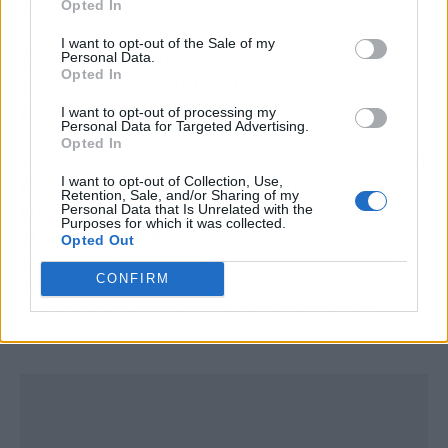
Opted In
bicarbonato es complicado, te equivocas.
I want to opt-out of the Sale of my
A continuación te daremos varias opciones
Personal Data.
Opted In
para que puedas utilizarlas en las zonas más
propensas a tener arrugas.
I want to opt-out of processing my
Personal Data for Targeted Advertising.
Opted In
Lo primero que debes hacer es derretir en baño
I want to opt-out of Collection, Use,
maría el aceite de
coco en caso que se
Retention, Sale, and/or Sharing of my
encuentre sólido. Y luego mezclarlo bien con
Personal Data that Is Unrelated with the
Purposes for which it was collected.
el bicarbonato de sodio.
Cuando se tenga una
Opted Out
mezcla homogénea de ambas consistencias,
CONFIRM
aplica la mascarilla en el cuello y en el rostro,
previamente lavados con algún limpiador
facial.