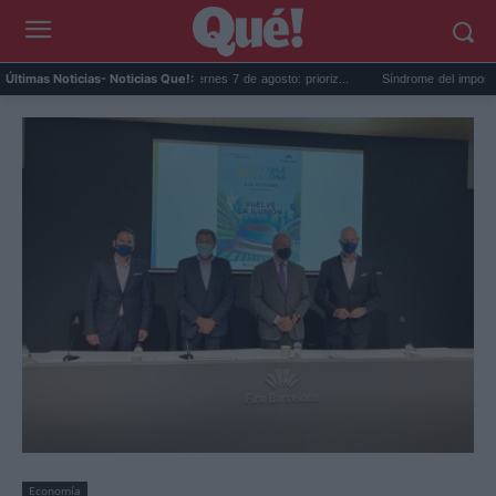
Horóscopo de Leo hoy, viernes 7 de agosto: prioriz...
Síndrome del impostor vacaci
Últimas Noticias
- Noticias Que!:
Economía