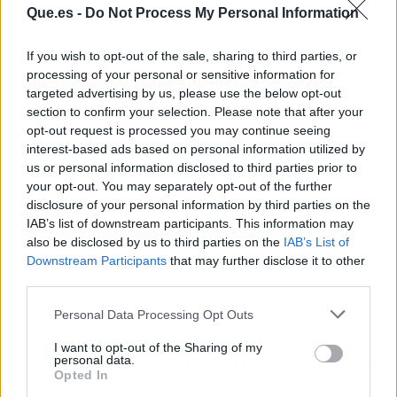
Que.es -
Do Not Process My Personal Information
If you wish to opt-out of the sale, sharing to third parties, or
También ha destacado que España es el octavo
processing of your personal or sensitive information for
targeted advertising by us, please use the below opt-out
mercado de fabricación de automóviles
section to confirm your selection. Please note that after your
mundial y el segundo de Europa con la venta de
opt-out request is processed you may continue seeing
tres millones de vehículos cada año y que, en
interest-based ads based on personal information utilized by
España, el sector representa el 11% del PIB con
us or personal information disclosed to third parties prior to
dos millones de trabajadores directos e
your opt-out. You may separately opt-out of the further
disclosure of your personal information by third parties on the
indirectos.
IAB’s list of downstream participants. This information may
also be disclosed by us to third parties on the
IAB’s List of
"VER, PROBAR Y RESERVAR"
Downstream Participants
that may further disclose it to other
third parties.
El salón, de carácter bienal, es el único de los
Personal Data Processing Opt Outs
celebrados en España que cuenta con el
reconocimiento internacional de la Oica
I want to opt-out of the Sharing of my
(Organización Internacional de Constructores
personal data.
Opted In
de Automóviles).