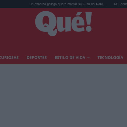
Un exnarco gallego quiere montar su 'Ruta del Narc...
Kit Connor será Cíclope en l
CURIOSAS
DEPORTES
ESTILO DE VIDA
TECNOLOGÍA