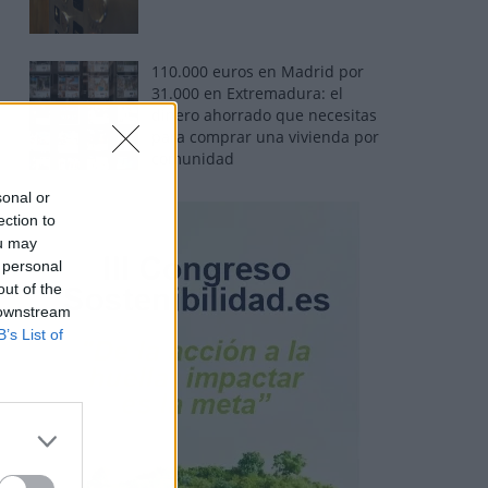
110.000 euros en Madrid por
31.000 en Extremadura: el
dinero ahorrado que necesitas
para comprar una vivienda por
comunidad
sonal or
ection to
ou may
 personal
out of the
 downstream
B’s List of