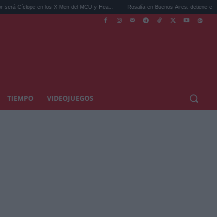
os X-Men del MCU y Hea...
Rosalía en Buenos Aires: detiene el tráfico y se s...
TIEMPO
VIDEOJUEGOS