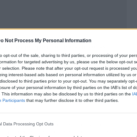
o Not Process My Personal Information
roblema que quien publica las historias
to opt-out of the sale, sharing to third parties, or processing of your per
formation for targeted advertising by us, please use the below opt-out s
r selection. Please note that after your opt-out request is processed y
motivada por estas acciones
se encuentra
eing interest-based ads based on personal information utilized by us or
o de contenido. E
s decir, que trabaja en función
disclosed to third parties prior to your opt-out. You may separately opt-
lusivas.
losure of your personal information by third parties on the IAB’s list of
. This information may also be disclosed by us to third parties on the
IA
las los miembros de un club de fans,
lo que
Participants
that may further disclose it to other third parties.
 de pago.
odos para ver las stories de forma anónima.
l Data Processing Opt Outs
empre dependiendo de cada sistema operativo.