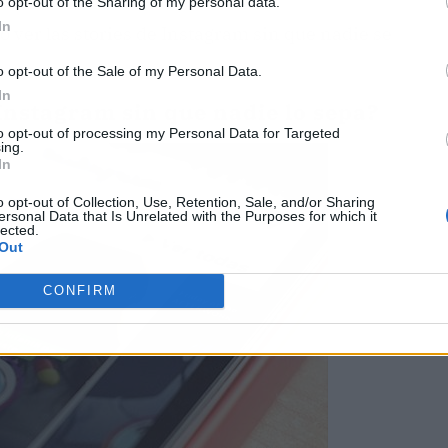
o opt-out of the Sharing of my personal data.
In
 ver las stories de Instagram sin que nadie se
o opt-out of the Sale of my Personal Data.
In
Instagram sin que nadie lo sepa?
to opt-out of processing my Personal Data for Targeted
ing.
In
o opt-out of Collection, Use, Retention, Sale, and/or Sharing
ersonal Data that Is Unrelated with the Purposes for which it
lected.
Out
CONFIRM