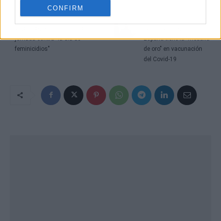
CONFIRM
Artículo anterior
Artículo siguiente
Vigo acogerá este sábado una
Sánchez asegura que
jornada contra "la ola de
España tiene la "medalla
feminicidios"
de oro" en vacunación
del Covid-19