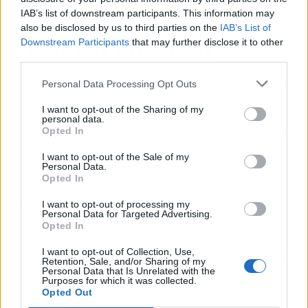
IAB’s list of downstream participants. This information may
also be disclosed by us to third parties on the
IAB’s List of
Downstream Participants
that may further disclose it to other
CÁMARA DE BARCELONA
third parties.
El reglamento anulado es el que se aplicó en las
Personal Data Processing Opt Outs
elecciones de la Cámara de Barcelona de
I want to opt-out of the Sharing of my
mediados de 2019, que ganó la candidatura
personal data.
Opted In
impulsada por la ANC tras obtener 31 de las 40
sillas que se podían votar en el pleno del ente
I want to opt-out of the Sale of my
cameral.
Personal Data.
Opted In
Para los resultados finales a la Cámara de
I want to opt-out of processing my
Personal Data for Targeted Advertising.
Comercio se computaron como votos válidos un
Opted In
total de 19.234 votos,
cifra que supuso
I want to opt-out of Collection, Use,
alcanzar una participación del 4,55%, y en la
Retention, Sale, and/or Sharing of my
que los participantes votaron de forma
Personal Data that Is Unrelated with the
Purposes for which it was collected.
electrónica.
Opted Out