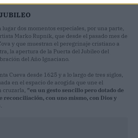
 JUBILEO
 lugar dos momentos especiales, por una parte,
 artista Marko Rupnik, que desde el pasado mes de
 Cova y que muestran el peregrinaje cristiano a
tra, la apertura de la Puerta del Jubileo del
ebración del Año Ignaciano.
nta Cueva desde 1625 y a lo largo de tres siglos,
tuada en el espacio de acogida que une el
n cruzarla,
"en un gesto sencillo pero dotado de
e reconciliación, con uno mismo, con Dios y
.