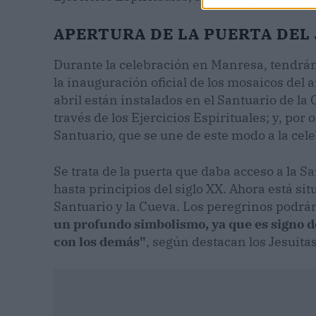
APERTURA DE LA PUERTA DEL
Durante la celebración en Manresa, tendrán
la inauguración oficial de los mosaicos del
abril están instalados en el Santuario de la
través de los Ejercicios Espirituales; y, por o
Santuario, que se une de este modo a la cel
Se trata de la puerta que daba acceso a la Sa
hasta principios del siglo XX. Ahora está si
Santuario y la Cueva. Los peregrinos podrá
un profundo simbolismo, ya que es signo d
con los demás"
, según destacan los Jesuitas