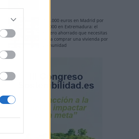
110.000 euros en Madrid por
31.000 en Extremadura: el
dinero ahorrado que necesitas
para comprar una vivienda por
comunidad