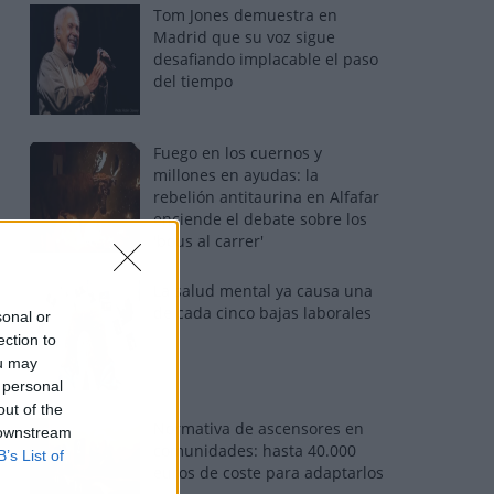
Tom Jones demuestra en
Madrid que su voz sigue
desafiando implacable el paso
del tiempo
Fuego en los cuernos y
millones en ayudas: la
rebelión antitaurina en Alfafar
enciende el debate sobre los
'bous al carrer'
La salud mental ya causa una
de cada cinco bajas laborales
sonal or
ection to
ou may
 personal
out of the
Normativa de ascensores en
 downstream
comunidades: hasta 40.000
B’s List of
euros de coste para adaptarlos