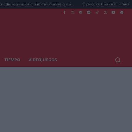
ansiedad: síntomas idénticos que a...
El precio de la vivienda en Valencia sube a 3.4
TIEMPO
VIDEOJUEGOS