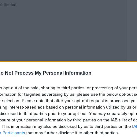
ublicidad
o Not Process My Personal Information
to opt-out of the sale, sharing to third parties, or processing of your per
formation for targeted advertising by us, please use the below opt-out s
r selection. Please note that after your opt-out request is processed y
or General de la Compañía de Jesús
; diversos
eing interest-based ads based on personal information utilized by us or
or Provincial de los Jesuitas en España, Antonio
disclosed to third parties prior to your opt-out. You may separately opt-
aluña, Enric Puiggròs.
losure of your personal information by third parties on the IAB’s list of
. This information may also be disclosed by us to third parties on the
IA
Participants
that may further disclose it to other third parties.
 aforo y medidas de seguridad necesarias, y se