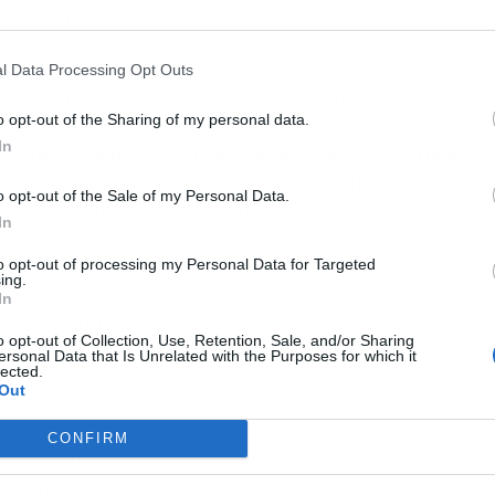
e, durante su estancia en Barcelona, entre 1524
ra repartirla entre los pobres. Como un mendigo,
 está representado en la escultura de bronce de
l Data Processing Opt Outs
a Capilla de San Ignacio de esta Basílica.
o opt-out of the Sharing of my personal data.
In
, tendrá lugar la celebración de una Eucaristía a
va de Sant Ignasi, y retransmitida online.
Estará
o opt-out of the Sale of my Personal Data.
or el asistente de la Compañía Jesús para Europa
In
ncial de los Jesuitas en España y el Superior de
to opt-out of processing my Personal Data for Targeted
ing.
In
 en la conmemoración de este Año Ignaciano. Por
o opt-out of Collection, Use, Retention, Sale, and/or Sharing
o el proyecto Manresa 2022, para potenciar el
ersonal Data that Is Unrelated with the Purposes for which it
lected.
Out
zo de 1522, donde pasó unos meses decisivos y
CONFIRM
piritual"
, que se encuentra en el origen de los
ompañía de Jesús.