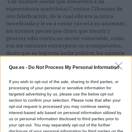
"Los mismos jueces que absuelven a (la
expresidenta madrileña) Cristina Cifuentes de
una falsificación, de la cual ella era la única
beneficiada y le va a costar cárcel a su asistente;
los mismos jueces que dicen que mentir y
generar odio contra un sector vulnerable, como
son los menores extranjeros no acompañados,
dicen que es legítima lucha política; los mismos
que condena a (la portavoz de Podemos) Isa
Serra y, como dice el propio juez Marchena, sin
Que.es -
Do Not Process My Personal Information
pruebas y en una condena colectiva", ha
censurado Monedero.
If you wish to opt-out of the sale, sharing to third parties, or
processing of your personal or sensitive information for
targeted advertising by us, please use the below opt-out
section to confirm your selection. Please note that after your
opt-out request is processed you may continue seeing
interest-based ads based on personal information utilized by
us or personal information disclosed to third parties prior to
your opt-out. You may separately opt-out of the further
disclosure of your personal information by third parties on the