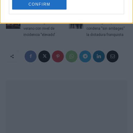
CONFIRM
Artículo anterior
Artículo siguiente
Cataluña augura un
El PP asegura que
verano con nivel de
condena "sin ambages"
incidencia "elevado"
la dictadura franquista