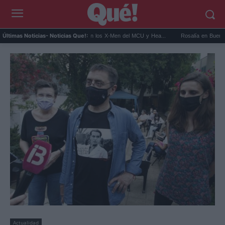
Kit Connor será Cíclope en los X-Men del MCU y Hea...
Rosalía en Buenos Aires: d
Últimas Noticias
- Noticias Que!:
Actualidad