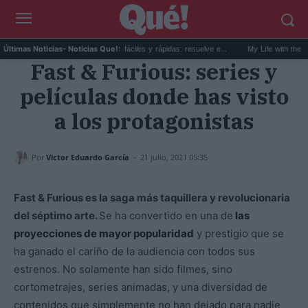
..
40 recetas de verano fáciles y rápidas: resuelve e...
My Life with the Walter 
Últimas Noticias
- Noticias Que!:
Fast & Furious: series y
películas donde has visto
a los protagonistas
-
Por
Victor Eduardo García
21 julio, 2021 05:35
Fast & Furious es la saga más taquillera y revolucionaria
del séptimo arte.
Se ha convertido en una de
las
proyecciones de mayor popularidad
y prestigio que se
ha ganado el cariño de la audiencia con todos sus
estrenos. No solamente han sido filmes, sino
cortometrajes, series animadas, y una diversidad de
contenidos que simplemente no han dejado para nadie