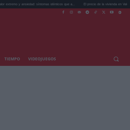
ansiedad: síntomas idénticos que a...
El precio de la vivienda en Valencia sube a 3.48
TIEMPO
VIDEOJUEGOS