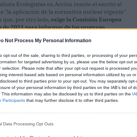
ahora Ecologistas en Acción remite el escrito al
e "la aplicación de la normativa nuclear vigente"
 que, por otro lado,
exige la Comisión Europea
s de 2021 para informar de los progreso
o Not Process My Personal Information
bilitación de Palomares aprobado por el CSN en
to opt-out of the sale, sharing to third parties, or processing of your per
e tres años que se han superado ampliamente y
formation for targeted advertising by us, please use the below opt-out s
 de 50.000 metros cúbicos de tierra para
r selection. Please note that after your opt-out request is processed y
ste de unos 30 millones de euros, transporte
eing interest-based ads based on personal information utilized by us or
isión Europea en base al artículo 35 del Euratom.
disclosed to third parties prior to your opt-out. You may separately opt-
losure of your personal information by third parties on the IAB’s list of
. This information may also be disclosed by us to third parties on the
IA
al que hiciese en el pleito impulsado ante la
Participants
that may further disclose it to other third parties.
as negociaciones con EEUU, el pleno del CSN
ando de un bequerel metro cuadrado (bq/m2) de
cantidad de tierra a tratar de 50.000 m3 a
l Data Processing Opt Outs
lema seguirá sin solucionarse".