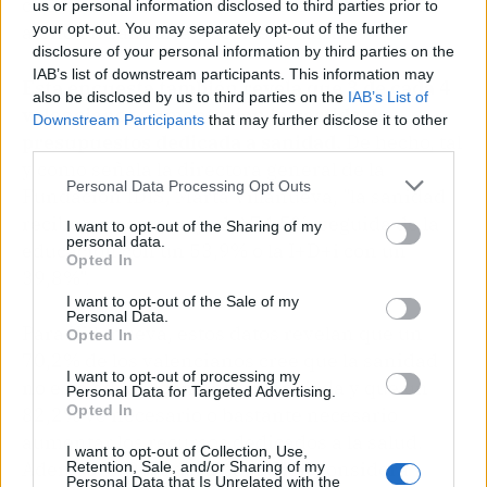
creen muy o bastante necesario coordinar la
us or personal information disclosed to third parties prior to
atención sanitaria y sociosanitaria.
your opt-out. You may separately opt-out of the further
disclosure of your personal information by third parties on the
IAB’s list of downstream participants. This information may
Esta encuesta también revela que 3 de cada 4
also be disclosed by us to third parties on the
IAB’s List of
valencianos aumentarían la partida de
Downstream Participants
that may further disclose it to other
presupuestos dedicada a sanidad.
De hecho, tal
third parties.
y como señala la directora general de la
Personal Data Processing Opt Outs
Fundación IDIS, Marta Villanueva, "la sanidad
recibe un porcentaje del 74,5%, seguida de la
I want to opt-out of the Sharing of my
personal data.
educación con un 53,9% o la I+D+i con un
Opted In
39,8%".
I want to opt-out of the Sale of my
Personal Data.
Para Villanueva, estos datos revelan que un
Opted In
70,2% de los valencianos cree que la sanidad
I want to opt-out of processing my
no está adecuadamente financiada y que un
Personal Data for Targeted Advertising.
Opted In
82,2% ve necesario o bastante necesario
aumentar los recursos dedicados a la salud.
I want to opt-out of Collection, Use,
Además, el 98% de la población considera
Retention, Sale, and/or Sharing of my
Personal Data that Is Unrelated with the