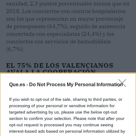
sanidad, 2,3 puntos porcentuales menos que en
2018. Los conciertos con centros hospitalarios
son los que representan un mayor porcentaje
de presupuesto (64,7%), seguido de asistencia
concertada con especialistas (24,4%) y los
conciertos con servicios de hemodiálisis
(6,7%).
EL 75% DE LOS VALENCIANOS
AVALA LA COOPERACIÓN
PÚBLICO-PRIVADA
Que.es -
Do Not Process My Personal Information
Durante el encuentro, se han dado a conocer los
datos de una encuesta elaborada por la
If you wish to opt-out of the sale, sharing to third parties, or
processing of your personal or sensitive information for
Fundación IDIS que concluye que más del 75%
targeted advertising by us, please use the below opt-out
de los valencianos consideran necesario
section to confirm your selection. Please note that after your
impulsar esa cooperación entre los sectores de
opt-out request is processed you may continue seeing
la sanidad pública y privada y casi 8 de cada 10
interest-based ads based on personal information utilized by