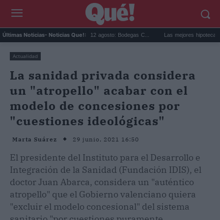
ipse solar en Cariñena del 12 agosto: Bodegas C...
Las mejores hipotecas de agosto:
Últimas Noticias
- Noticias Que!:
Actualidad
La sanidad privada considera
un "atropello" acabar con el
modelo de concesiones por
"cuestiones ideológicas"
29 junio, 2021 16:50
Marta Suárez
El presidente del Instituto para el Desarrollo e
Integración de la Sanidad (Fundación IDIS), el
doctor Juan Abarca, considera un "auténtico
atropello" que el Gobierno valenciano quiera
"excluir el modelo concesional" del sistema
sanitario "por cuestiones puramente