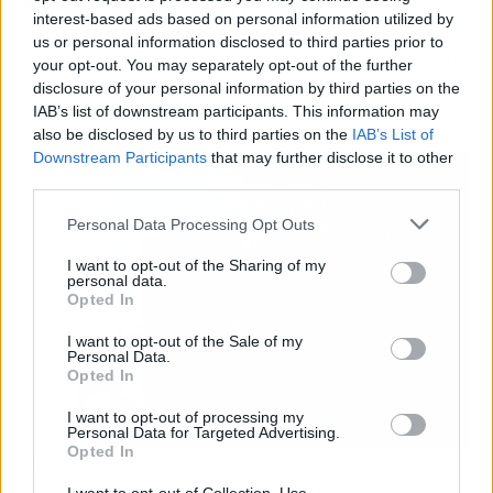
SÍNTOMAS DE ANSIEDAD
interest-based ads based on personal information utilized by
us or personal information disclosed to third parties prior to
Son muy comunes como parte de la depresión,
your opt-out. You may separately opt-out of the further
pero a medida que se trata la depresión, estos
disclosure of your personal information by third parties on the
síntomas suelen desaparecer.
IAB’s list of downstream participants. This information may
also be disclosed by us to third parties on the
IAB’s List of
Downstream Participants
that may further disclose it to other
third parties.
Personal Data Processing Opt Outs
I want to opt-out of the Sharing of my
personal data.
Opted In
I want to opt-out of the Sale of my
Personal Data.
Opted In
I want to opt-out of processing my
Personal Data for Targeted Advertising.
Opted In
Depresión