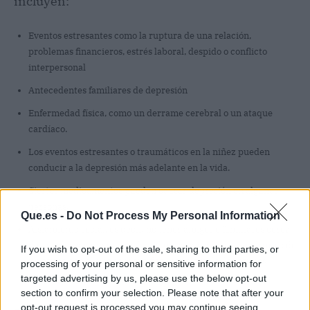
incluyen:
Eventos estresantes como la ruptura de una relación,
problemas financieros, estrés laboral, despido o conflicto
interpersonal
Antecedentes familiares de depresión
Enfermedad física, como un derrame cerebral o un ataque
cardíaco.
Los eventos estresantes o traumáticos en la niñez pueden
conducir a la depresión más adelante en la vida.
Ciertos medicamentos pueden causar depresión en algunas
personas.
Que.es -
Do Not Process My Personal Information
Aislamiento social, es decir, no tener amigos o familiares cerca
de usted; y aislamiento cultural (estar aislado de su
cultura
o de
If you wish to opt-out of the sale, sharing to third parties, or
un grupo con el que se identifica, por ejemplo, los grupos
processing of your personal or sensitive information for
Arcoíris).
targeted advertising by us, please use the below opt-out
section to confirm your selection. Please note that after your
opt-out request is processed you may continue seeing