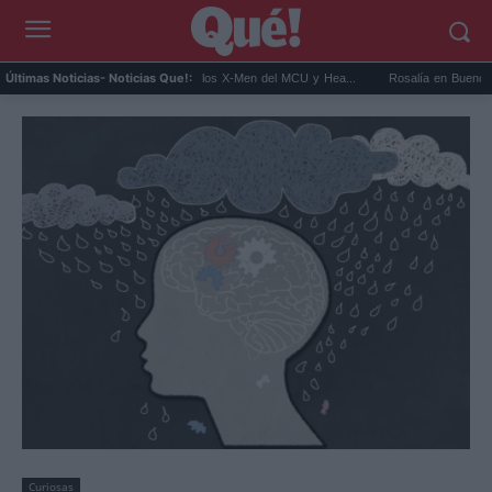
it Connor será Cíclope en los X-Men del MCU y Hea...
Rosalía en Buenos Aires: detie
Últimas Noticias
- Noticias Que!:
Curiosas