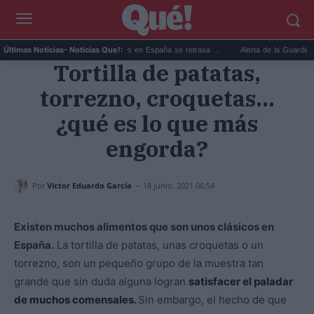
La jubilación de las mujeres en España se retrasa ...
Alerta de la Guardia Civil
Últimas Noticias
- Noticias Que!:
Tortilla de patatas,
torrezno, croquetas...
¿qué es lo que más
engorda?
-
Por
Victor Eduardo García
18 junio, 2021 06:54
Existen muchos alimentos que son unos clásicos en
España.
La tortilla de patatas, unas croquetas o un
torrezno, son un pequeño grupo de la muestra tan
grande que sin duda alguna logran
satisfacer el paladar
de muchos comensales.
Sin embargo, el hecho de que