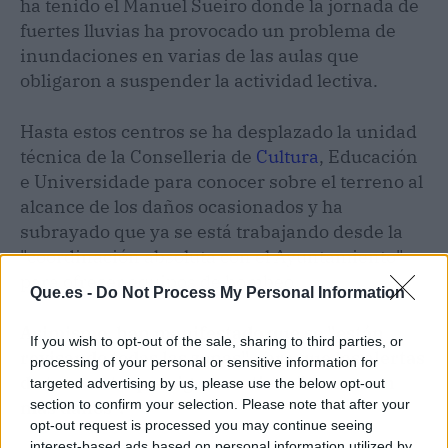
ha tenido el Manuel Sueiro donde la jornada de
fuertes lluvias ha provocado un problema de
inundaciones en varias de las aulas que
obligaron a suspender la actividad lectiva.
Hasta estos centros se ha desplazado la unidad
técnica de la Conselleria de
Cultura
, Educación
e Universidade para conocer sobre el terreno al
alcance de los daños ocasionados y ha
subrayado que ya se está trabajando desde la
"coordinación absoluta con el Ayuntamiento"
para ofrecer equipos de bombeo.
Que.es -
Do Not Process My Personal Information
Asimismo, han manifestado que se "están
If you wish to opt-out of the sale, sharing to third parties, or
revisando todas las zonas" para que las alertas
processing of your personal or sensitive information for
de tormenta que siguen activas "no causen
targeted advertising by us, please use the below opt-out
más daños".
section to confirm your selection. Please note that after your
opt-out request is processed you may continue seeing
interest-based ads based on personal information utilized by