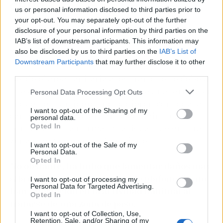
CHUO
us or personal information disclosed to third parties prior to
your opt-out. You may separately opt-out of the further
En el Complexo Hospitalario de Ourense, las
disclosure of your personal information by third parties on the
goteras se hicieron visibles entre el Hospital
IAB’s list of downstream participants. This information may
Materno Infantil y el Edificio de Cristal.
also be disclosed by us to third parties on the
IAB’s List of
Downstream Participants
that may further disclose it to other
third parties.
Desde el área sanitaria aseguran que se debe a
que esa zona está justo debajo de una terraza en
Personal Data Processing Opt Outs
la que "los sumideros no pudieron con toda la
I want to opt-out of the Sharing of my
cantidad que cayó en tan pocos minutos,
personal data.
Opted In
porque no es la normal" y, al igual que en otras
zonas, provocaron las filtraciones.
I want to opt-out of the Sale of my
Personal Data.
Opted In
No obstante, ha hubo que lamentar daños más
allá de "el cambio de un par de plafones" y no
I want to opt-out of processing my
Personal Data for Targeted Advertising.
han interferido en la actividad habitual al
Opted In
tratarse de una zona de paso.
I want to opt-out of Collection, Use,
Retention, Sale, and/or Sharing of my