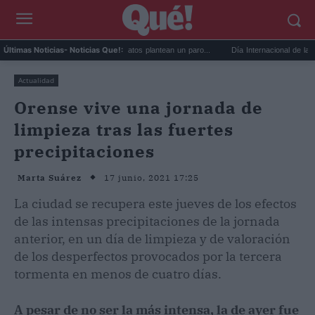
uelga de médicos: los sindicatos plantean un paro...
Día Internacional de la Cerveza: 
Últimas Noticias
- Noticias Que!:
Actualidad
Orense vive una jornada de
limpieza tras las fuertes
precipitaciones
17 junio, 2021 17:25
Marta Suárez
La ciudad se recupera este jueves de los efectos
de las intensas precipitaciones de la jornada
anterior, en un día de limpieza y de valoración
de los desperfectos provocados por la tercera
tormenta en menos de cuatro días.
A pesar de no ser la más intensa, la de ayer fue