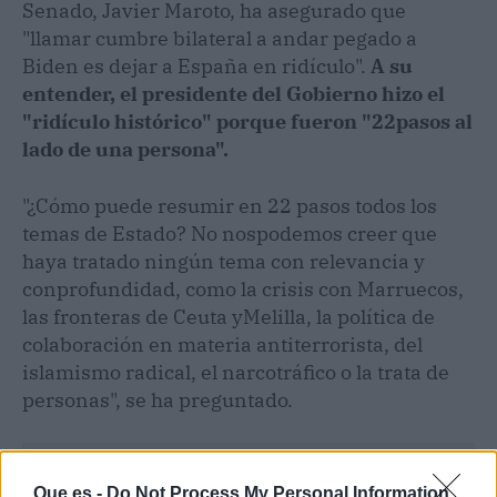
Senado, Javier Maroto, ha asegurado que
"llamar cumbre bilateral a andar pegado a
Biden es dejar a España en ridículo".
A su
entender, el presidente del Gobierno hizo el
"ridículo histórico" porque fueron "22pasos al
lado de una persona".
"¿Cómo puede resumir en 22 pasos todos los
temas de Estado? No nospodemos creer que
haya tratado ningún tema con relevancia y
conprofundidad, como la crisis con Marruecos,
las fronteras de Ceuta yMelilla, la política de
colaboración en materia antiterrorista, del
islamismo radical, el narcotráfico o la trata de
personas", se ha preguntado.
Que.es -
Do Not Process My Personal Information