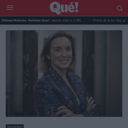
El precio de la vivienda en Valencia sube a 3.485 ...
Precio de la luz hoy, jueves 6 de 
Últimas Noticias
- Noticias Que!:
Actualidad