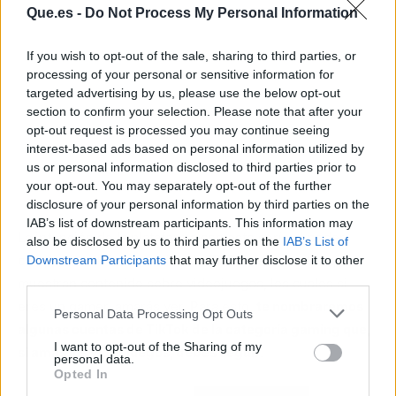
Que.es -
Do Not Process My Personal Information
If you wish to opt-out of the sale, sharing to third parties, or
processing of your personal or sensitive information for
targeted advertising by us, please use the below opt-out
section to confirm your selection. Please note that after your
opt-out request is processed you may continue seeing
interest-based ads based on personal information utilized by
us or personal information disclosed to third parties prior to
your opt-out. You may separately opt-out of the further
disclosure of your personal information by third parties on the
IAB’s list of downstream participants. This information may
La intención de la plataforma con esto sería el poder
also be disclosed by us to third parties on the
IAB’s List of
compartir con los usuarios de
TikTok
las cuentas que
Downstream Participants
that may further disclose it to other
third parties.
muestran contenido sobre videojuegos, los cuales si
eres un gamer, amarás ver. Para esto,
te nombraremos
Personal Data Processing Opt Outs
algunas cuentas de TikTok de la categoría gaming que,
I want to opt-out of the Sharing of my
si amas los videojuegos, debes seguir
.
personal data.
Opted In