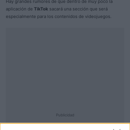
Hay grandes rumores de que dentro de muy poco la
aplicación de
TikTok
sacará una sección que será
especialmente para los contenidos de videojuegos.
Publicidad