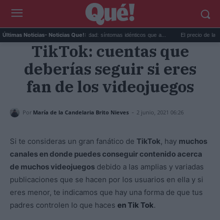
Calor extremo y ansiedad: síntomas idénticos que a...
El precio de la vivienda 
Últimas Noticias
- Noticias Que!:
TikTok: cuentas que
deberías seguir si eres
fan de los videojuegos
-
Por
María de la Candelaria Brito Nieves
2 junio, 2021 06:26
Si te consideras un gran fanático de
TikTok
, hay
muchos
canales en donde puedes conseguir contenido acerca
de muchos videojuegos
debido a las amplias y variadas
publicaciones que se hacen por los usuarios en ella y si
eres menor, te indicamos que hay una forma de que tus
padres controlen lo que haces
en Tik Tok
.