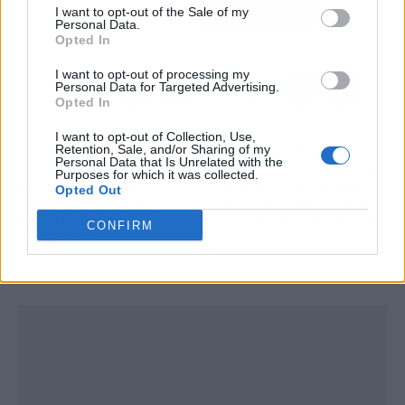
Atrás
Siguiente
I want to opt-out of the Sale of my
Personal Data.
Opted In
I want to opt-out of processing my
Personal Data for Targeted Advertising.
Opted In
I want to opt-out of Collection, Use,
Retention, Sale, and/or Sharing of my
ARTÍCULO ANTERIOR
ARTÍCULO SIGUIENTE
Personal Data that Is Unrelated with the
PAZ PADILLA 'AL
LOS MOTIVOS POR LOS
Purposes for which it was collected.
LÍMITE': EL POCO
QUE RISTO MEJIDE LE
Opted Out
TRABAJO QUE AÚN
HA CANTADO LAS 40 A
CONSERVA EN
ISABEL PANTOJA
CONFIRM
MEDIASET